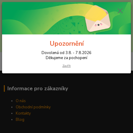
+420 602 557 327
(Po-Pá, 8:30-16 hod.)
Menu
Upozornění
Hledat
Dovolená od 3.8. - 7.8.2026
Děkujeme za pochopení
Zavřít
Informace pro zákazníky
O nás
Obchodní podmínky
Kontakty
Blog