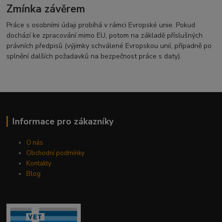
Zmínka závěrem
Práce s osobními údaji probíhá v rámci Evropské unie. Pokud
dochází ke zpracování mimo EU, potom na základě příslušných
právních předpisů (výjimky schválené Evropskou unií, případně po
splnění dalších požadavků na bezpečnost práce s daty).
Informace pro zákazníky
O nás
Obchodní podmínky
Kontakty
Blog