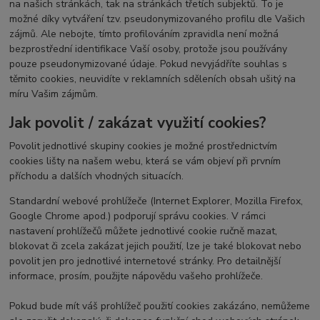
na našich stránkách, tak na stránkách třetích subjektů. To je
možné díky vytváření tzv. pseudonymizovaného profilu dle Vašich
zájmů. Ale nebojte, tímto profilováním zpravidla není možná
bezprostřední identifikace Vaší osoby, protože jsou používány
pouze pseudonymizované údaje. Pokud nevyjádříte souhlas s
těmito cookies, neuvidíte v reklamních sděleních obsah ušitý na
míru Vašim zájmům.
Jak povolit / zakázat využití cookies?
Povolit jednotlivé skupiny cookies je možné prostřednictvím
cookies lišty na našem webu, která se vám objeví při prvním
příchodu a dalších vhodných situacích.
Standardní webové prohlížeče (Internet Explorer, Mozilla Firefox,
Google Chrome apod.) podporují správu cookies. V rámci
nastavení prohlížečů můžete jednotlivé cookie ručně mazat,
blokovat či zcela zakázat jejich použití, lze je také blokovat nebo
povolit jen pro jednotlivé internetové stránky. Pro detailnější
informace, prosím, použijte nápovědu vašeho prohlížeče.
Pokud bude mít váš prohlížeč použití cookies zakázáno, nemůžeme