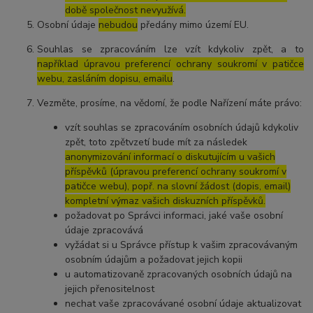
době společnost nevyužívá.
Osobní údaje
nebudou
předány mimo území EU.
Souhlas se zpracováním lze vzít kdykoliv zpět, a to
například úpravou preferencí ochrany soukromí v patičce
webu, zasláním dopisu, emailu
.
Vezměte, prosíme, na vědomí, že podle Nařízení máte právo:
vzít souhlas se zpracováním osobních údajů kdykoliv
zpět, toto zpětvzetí bude mít za následek
anonymizování informací o diskutujícím u vašich
příspěvků (úpravou preferencí ochrany soukromí v
patičce webu), popř. na slovní žádost (dopis, email)
kompletní výmaz vašich diskuzních příspěvků.
požadovat po Správci informaci, jaké vaše osobní
údaje zpracovává
vyžádat si u Správce přístup k vašim zpracovávaným
osobním údajům a požadovat jejich kopii
u automatizovaně zpracovaných osobních údajů na
jejich přenositelnost
nechat vaše zpracovávané osobní údaje aktualizovat