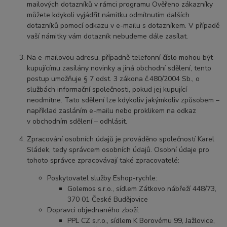
mailových dotazníků v rámci programu Ověřeno zákazníky
můžete kdykoli vyjádřit námitku odmítnutím dalších
dotazníků pomocí odkazu v e-mailu s dotazníkem. V případě
vaší námitky vám dotazník nebudeme dále zasílat.
Na e-mailovou adresu, případně telefonní číslo mohou být
kupujícímu zasílány novinky a jiná obchodní sdělení, tento
postup umožňuje § 7 odst. 3 zákona č.480/2004 Sb., o
službách informační společnosti, pokud jej kupující
neodmítne. Tato sdělení lze kdykoliv jakýmkoliv způsobem –
například zasláním e-mailu nebo proklikem na odkaz
v obchodním sdělení – odhlásit.
Zpracování osobních údajů je prováděno společností Karel
Sládek, tedy správcem osobních údajů. Osobní údaje pro
tohoto správce zpracovávají také zpracovatelé:
Poskytovatel služby Eshop-rychle:
Golemos s.r.o., sídlem Zátkovo nábřeží 448/73,
370 01 České Budějovice
Dopravci objednaného zboží:
PPL CZ s.r.o., sídlem K Borovému 99, Jažlovice,