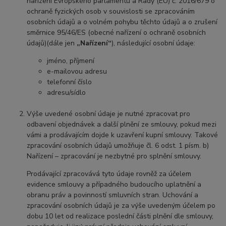
nařízení Evropského parlamentu a Rady (EU) č. 2016/679 o
ochraně fyzických osob v souvislosti se zpracováním
osobních údajů a o volném pohybu těchto údajů a o zrušení
směrnice 95/46/ES (obecné nařízení o ochraně osobních
údajů)(dále jen
„Nařízení“
), následující osobní údaje:
jméno, příjmení
e-mailovou adresu
telefonní číslo
adresu/sídlo
Výše uvedené osobní údaje je nutné zpracovat pro
odbavení objednávek a další plnění ze smlouvy, pokud mezi
vámi a prodávajícím dojde k uzavření kupní smlouvy. Takové
zpracování osobních údajů umožňuje čl. 6 odst. 1 písm. b)
Nařízení – zpracování je nezbytné pro splnění smlouvy.
Prodávající zpracovává tyto údaje rovněž za účelem
evidence smlouvy a případného budoucího uplatnění a
obranu práv a povinností smluvních stran. Uchování a
zpracování osobních údajů je za výše uvedeným účelem po
dobu 10 let od realizace poslední části plnění dle smlouvy,