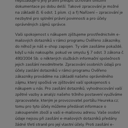
nepožaduje-li jiný právní předpis uchování smluvní
dokumentace po dobu delší. Takové zpracování je možné
na základě čl. 6 odst. 1 písm. c) a f) Nařízení – zpracování je
nezbytné pro splnění právní povinnosti a pro účely
oprávněných zájmů správce.
Vaši spokojenost s nákupem zjišťujeme prostřednictvím e-
mailových dotazníků v rámci programu Ověřeno zákazníky,
do něhož je náš e-shop zapojen. Ty vám zasíláme pokaždé,
když u nás nakoupíte, pokud ve smyslu § 7 odst. 3 zákona č.
480/2004 Sb. o některých službách informační společnosti
jejich zasílání neodmítnete. Zpracování osobních údajů pro
účely zaslání dotazníků v rámci programu Ověřeno
zákazníky provádíme na základě našeho oprávněného
zájmu, který spočívá ve zjišťování vaší spokojenosti s
nákupem u nás. Pro zasílání dotazníků, vyhodnocování vaší
zpětné vazby a analýz našeho tržního postavení využíváme
zpracovatele, kterým je provozovatel portálu Heureka.cz;
tomu pro tyto účely můžeme předávat informace o
zakoupeném zboží a vaši e-mailovou adresu. Vaše osobní
údaje nejsou při zasílání e-mailových dotazníků předány
žádné třetí straně pro její vlastní účely. Proti zasílání e-