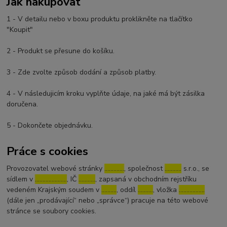
Jak nakupovat
1 - V detailu nebo v boxu produktu proklikněte na tlačítko
"Koupit"
2 - Produkt se přesune do košíku.
3 - Zde zvolte způsob dodání a způsob platby.
4 - V následujicím kroku vyplňte údaje, na jaké má být zásilka
doručena.
5 - Dokončete objednávku.
Práce s cookies
Provozovatel webové stránky
………….
, společnost
………..
s.r.o., se
sídlem v
…………………
, IČ
………..
, zapsaná v obchodním rejstříku
vedeném Krajským soudem v
……….
, oddíl
……….
, vložka
……………..
(dále jen „prodávající“ nebo „správce“) pracuje na této webové
stránce se soubory cookies.