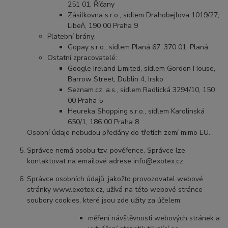
251 01, Říčany
Zásilkovna s.r.o., sídlem Drahobejlova 1019/27,
Libeň, 190 00 Praha 9
Platební brány:
Gopay s.r.o., sídlem Planá 67, 370 01, Planá
Ostatní zpracovatelé:
Google Ireland Limited, sídlem Gordon House,
Barrow Street, Dublin 4, Irsko
Seznam.cz, a.s., sídlem Radlická 3294/10, 150
00 Praha 5
Heureka Shopping s.r.o., sídlem Karolinská
650/1, 186 00 Praha 8
Osobní údaje nebudou předány do třetích zemí mimo EU.
Správce nemá osobu tzv. pověřence. Správce lze
kontaktovat na emailové adrese info@exotex.cz
Správce osobních údajů, jakožto provozovatel webové
stránky www.exotex.cz, užívá na této webové stránce
soubory cookies, které jsou zde užity za účelem:
měření návštěvnosti webových stránek a