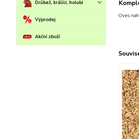
Komple
Drůbež, králíci, holubi
Oves nahý
Výprodej
Akční zboží
Souvise