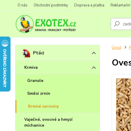
O nás
Obchodní podmínky
Doprava a platba
Reklamační
Úvod
P
Ptáci
Oves
Krmiva
Granule
Směsi zrnin
Krmné suroviny
Vaječné, ovocné a hmyzí
míchanice