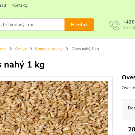
 řád
Kontakty
+420
Hledat
(Po-Pá
táci
Krmiva
Krmné suroviny
Oves nahý 1 kg
 nahý 1 kg
Oves
Oves n
Dos
20
18 