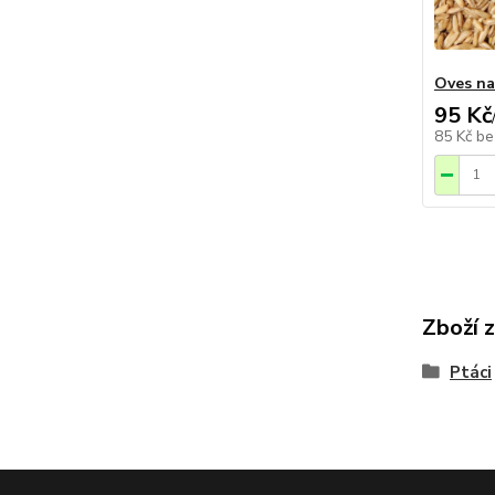
Oves na
95 Kč
85 Kč
be
Zboží 
Ptáci