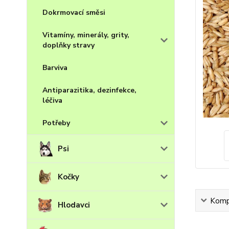
Dokrmovací směsi
Vitamíny, minerály, grity,
doplňky stravy
Barviva
Antiparazitika, dezinfekce,
léčiva
Potřeby
Psi
Kočky
Kompl
Hlodavci