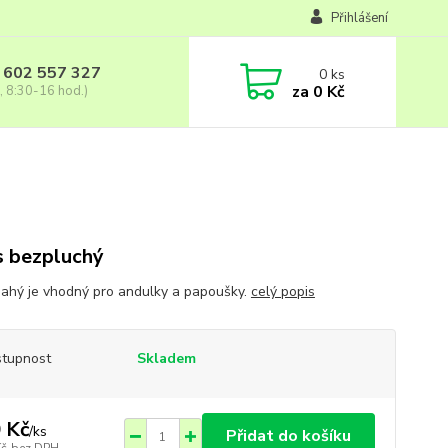
Přihlášení
 602 557 327
0
ks
za
0 Kč
, 8:30-16 hod.)
 bezpluchý
ahý je vhodný pro andulky a papoušky.
celý popis
tupnost
Skladem
 Kč
/
ks
Přidat do košíku
Kč
bez DPH