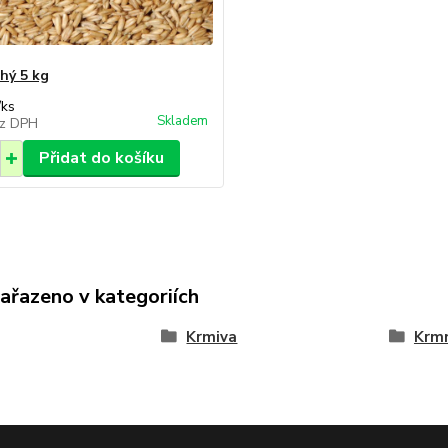
hý 5 kg
/
ks
Skladem
z DPH
Přidat do košíku
zařazeno v kategoriích
Krmiva
Krmn