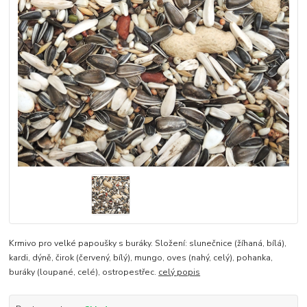
Krmivo pro velké papoušky s buráky. Složení: slunečnice (žíhaná, bílá),
kardi, dýně, čirok (červený, bílý), mungo, oves (nahý, celý), pohanka,
buráky (loupané, celé), ostropestřec.
celý popis