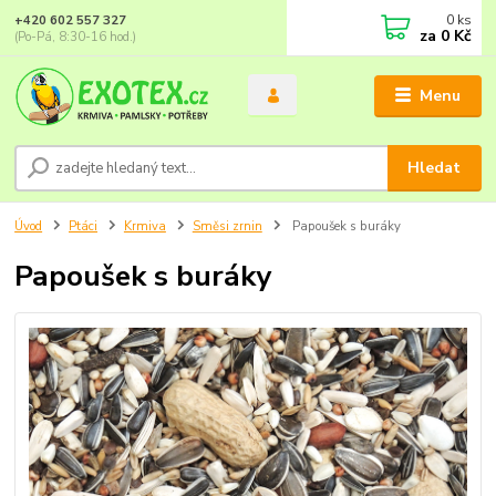
0
ks
+420 602 557 327
za
0 Kč
(Po-Pá, 8:30-16 hod.)
Menu
Hledat
Úvod
Ptáci
Krmiva
Směsi zrnin
Papoušek s buráky
Papoušek s buráky