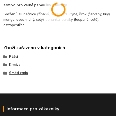
Krmivo pro velké papoušky s buráky.
Složení:
slunečnice (žíhaná, bílá), kardi, dýně, čirok (červený, bílý),
mungo, oves (nahý, celý), pohanka, buráky (loupané, celé),
ostropestřec.
Zboží zařazeno v kategoriích
Ptáci
Krmiva
Směsi zrnin
Informace pro zákazníky