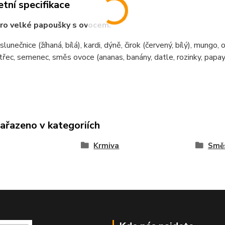
tní specifikace
ro velké papoušky s ovocem.
slunečnice (žíhaná, bílá), kardi, dýně, čirok (červený, bílý), mungo,
řec, semenec, směs ovoce (ananas, banány, datle, rozinky, papay
zařazeno v kategoriích
Krmiva
Směs