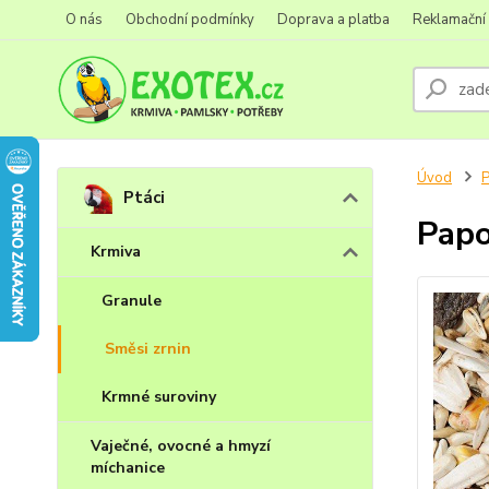
O nás
Obchodní podmínky
Doprava a platba
Reklamační
Úvod
P
Ptáci
Papo
Krmiva
Granule
Směsi zrnin
Krmné suroviny
Vaječné, ovocné a hmyzí
míchanice