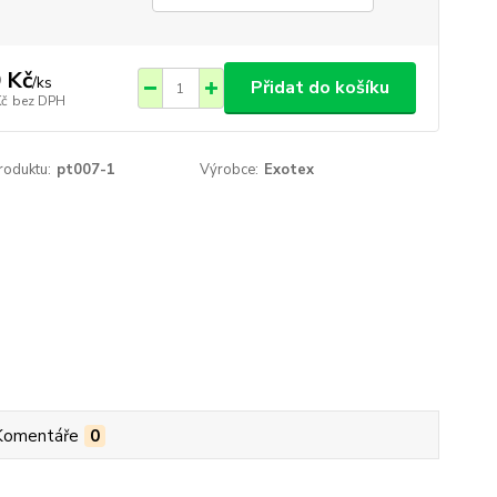
 Kč
/
ks
Přidat do košíku
Kč
bez DPH
roduktu:
pt007-1
Výrobce:
Exotex
Komentáře
0