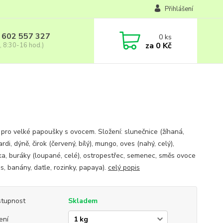
Přihlášení
 602 557 327
0
ks
za
0 Kč
, 8:30-16 hod.)
 pro velké papoušky s ovocem. Složení: slunečnice (žíhaná,
kardi, dýně, čirok (červený, bílý), mungo, oves (nahý, celý),
a, buráky (loupané, celé), ostropestřec, semenec, směs ovoce
s, banány, datle, rozinky, papaya).
celý popis
tupnost
Skladem
ení