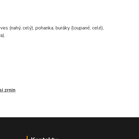
 oves (nahý, celý), pohanka, buráky (loupané, celé),
a).
i zrnin