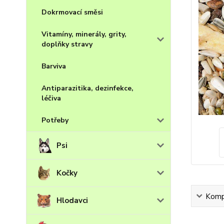
Dokrmovací směsi
Vitamíny, minerály, grity,
doplňky stravy
Barviva
Antiparazitika, dezinfekce,
léčiva
Potřeby
Psi
Kočky
Kompl
Hlodavci