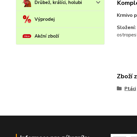
Komple
Drůbež, králíci, holubi
Krmivo p
Výprodej
Složení:
ostropest
Akční zboží
Zboží 
Ptáci