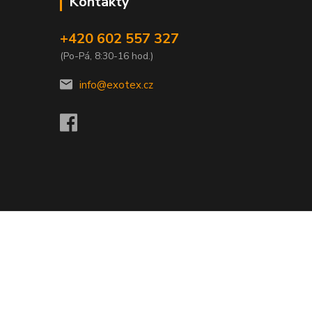
Kontakty
+420 602 557 327
(Po-Pá, 8:30-16 hod.)
info@exotex.cz
Vytvořeno na
Eshop-rychle.cz