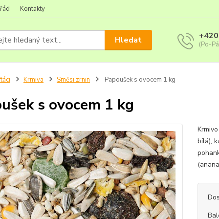
 řád
Kontakty
+420
Hledat
(Po-Pá
táci
Krmiva
Směsi zrnin
Papoušek s ovocem 1 kg
ušek s ovocem 1 kg
Krmivo
bílá), 
pohank
(anana
Dos
Bal