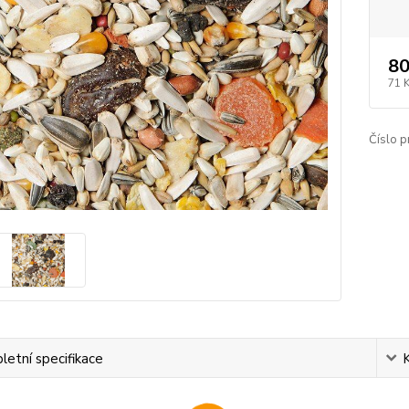
80
71 
Číslo p
etní specifikace