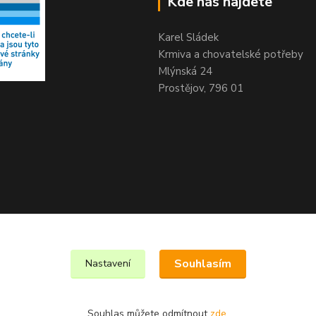
Kde nás najdete
Karel Sládek
Krmiva a chovatelské potřeby
Mlýnská 24
Prostějov, 796 01
Souhlasím
Nastavení
Souhlas můžete odmítnout
zde
.