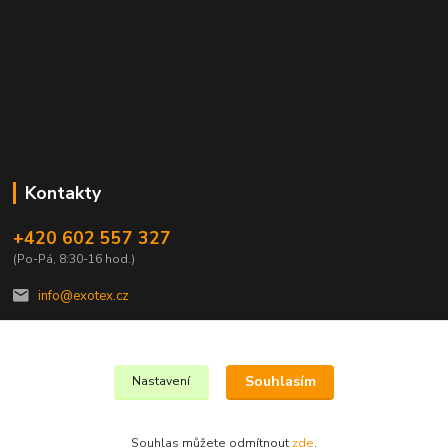
Kontakty
+420 602 557 327
(Po-Pá, 8:30-16 hod.)
info@exotex.cz
Souhlasím
Nastavení
Copyright © 2023 EXOTEX.cz
Souhlas můžete odmítnout
zde
.