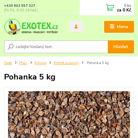
0
ks
+420 602 557 327
za
0 Kč
(Po-Pá, 8:30-16 hod.)
Menu
Hledat
Úvod
Ptáci
Krmiva
Krmné suroviny
Pohanka 5 kg
Pohanka 5 kg