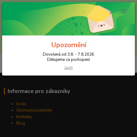
+420 602 557 327
(Po-Pá, 8:30-16 hod.)
Menu
Upozornění
Hledat
Dovolená od 3.8. - 7.8.2026
Děkujeme za pochopení
Zavřít
Informace pro zákazníky
O nás
Obchodní podmínky
Kontakty
Blog