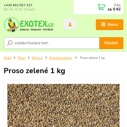
0
ks
+420 602 557 327
za
0 Kč
(Po-Pá, 8:30-16 hod.)
Menu
Hledat
Úvod
Ptáci
Krmiva
Krmné suroviny
Proso zelené 1 kg
Proso zelené 1 kg