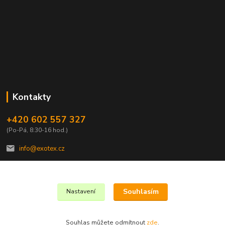
Kontakty
+420 602 557 327
(Po-Pá, 8:30-16 hod.)
info@exotex.cz
Souhlasím
Nastavení
Copyright © 2023 EXOTEX.cz
Souhlas můžete odmítnout
zde
.