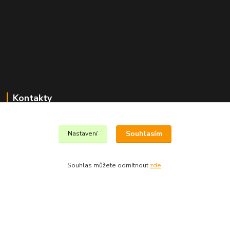
Kontakty
+420 602 557 327
(Po-Pá, 8:30-16 hod.)
Souhlasím
Nastavení
info@exotex.cz
Souhlas můžete odmítnout
zde
.
Copyright © 2023 EXOTEX.cz