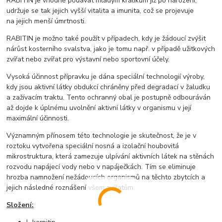
RABITIN je vhodné podávat mladým králíkům již po narození,
udržuje se tak jejich vyšší vitalita a imunita, což se projevuje
na jejich menší úmrtnosti.
RABITIN je možno také použít v případech, kdy je žádoucí zvýšit
nárůst kosterního svalstva, jako je tomu např. v případě užitkových
zvířat nebo zvířat pro výstavní nebo sportovní účely.
Vysoká účinnost přípravku je dána speciální technologií výroby,
kdy jsou aktivní látky obdukcí chráněny před degradací v žaludku
a zažívacím traktu. Tento ochranný obal je postupně odbouráván
až dojde k úplnému uvolnění aktivní látky v organismu v její
maximální účinnosti.
Významným přínosem této technologie je skutečnost, že je v
roztoku vytvořena speciální nosná a izolační houbovitá
mikrostruktura, která zamezuje ulpívání aktivních látek na stěnách
rozvodu napájecí vody nebo v napáječkách. Tím se eliminuje
hrozba namnožení nežádoucích organismů na těchto zbytcích a
jejich následné roznášení všem zvířatům.
Složení: