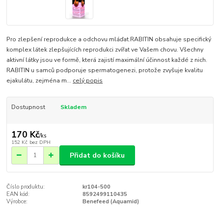
Pro zlepšení reprodukce a odchovu mláďat.RABITIN obsahuje specifický
komplex látek zlepšujících reprodukci zvířat ve Vašem chovu. Všechny
aktivní látky jsou ve formě, která zajistí maximální účinnost každé z nich.
RABITIN u samců podporuje spermatogenezi, protože zvyšuje kvalitu
ejakulátu, zejména m...
celý popis
Dostupnost
Skladem
170 Kč
/
ks
152 Kč
bez DPH
Přidat do košíku
Číslo produktu:
kr104-500
EAN kód:
8592499110435
Výrobce:
Benefeed (Aquamid)