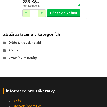
285 Kč
/
ks
Skladem
254 Kč
bez DPH
Přidat do košíku
Zboží zařazeno v kategoriích
Drůbež, králíci, holubi
Králíci
Vitamíny, minerály
Informace pro zákazníky
O nás
Obchodní podmínky