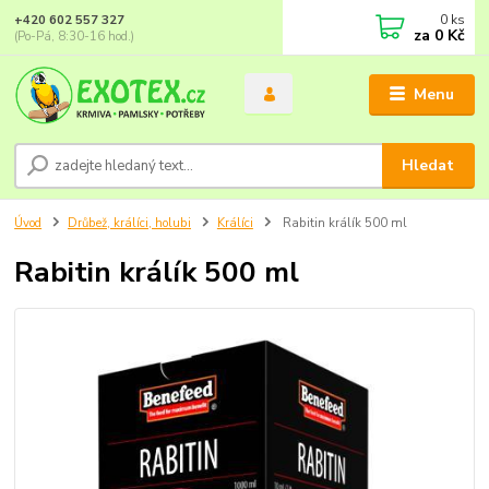
0
ks
+420 602 557 327
za
0 Kč
(Po-Pá, 8:30-16 hod.)
Menu
Hledat
Úvod
Drůbež, králíci, holubi
Králíci
Rabitin králík 500 ml
Rabitin králík 500 ml