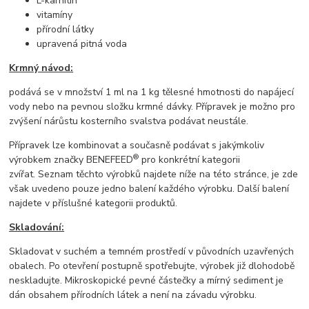
L-karnitin
vitamíny
přírodní látky
upravená pitná voda
Krmný návod:
podává se v množství 1 ml na 1 kg tělesné hmotnosti do napájecí
vody nebo na pevnou složku krmné dávky. Přípravek je možno pro
zvýšení nárůstu kosterního svalstva podávat neustále.
Přípravek lze kombinovat a současně podávat s jakýmkoliv
®
výrobkem značky BENEFEED
pro konkrétní kategorii
zvířat. Seznam těchto výrobků najdete níže na této stránce, je zde
však uvedeno pouze jedno balení každého výrobku. Další balení
najdete v příslušné kategorii produktů.
Skladování:
Skladovat v suchém a temném prostředí v původních uzavřených
obalech. Po otevření postupně spotřebujte, výrobek již dlohodobě
neskladujte. Mikroskopické pevné částečky a mírný sediment je
dán obsahem přírodních látek a není na závadu výrobku.