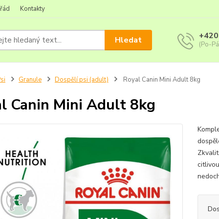
 řád
Kontakty
+420
Hledat
(Po-Pá
si
Granule
Dospělí psi (adult)
Royal Canin Mini Adult 8kg
l Canin Mini Adult 8kg
Komple
dospělé
Zkvalit
citliv
nedoch
Dos