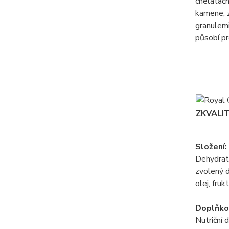
chelatačn
kamene, z
granulem
působí pr
ZKVALI
Složení:
Dehydrato
zvolený d
olej, fru
Doplňkov
Nutriční 