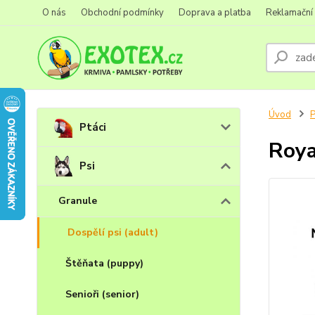
O nás
Obchodní podmínky
Doprava a platba
Reklamační
Úvod
P
Ptáci
Roya
Psi
Granule
Dospělí psi (adult)
Štěňata (puppy)
Senioři (senior)