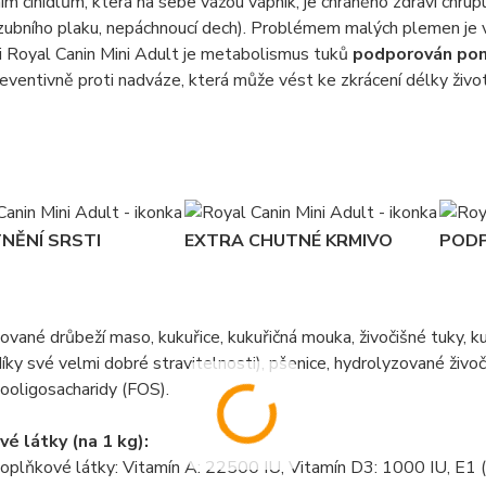
ím činidlům, která na sebe vážou vápník, je chráněno zdraví chru
ubního plaku, nepáchnoucí dech). Problémem malých plemen je v
i Royal Canin Mini Adult je metabolismus tuků
podporován pom
eventivně proti nadváze, která může vést ke zkrácení délky život
TNĚNÍ SRSTI
EXTRA CHUTNÉ KRMIVO
PODP
vané drůbeží maso, kukuřice, kukuřičná mouka, živočišné tuky, kuku
íky své velmi dobré stravitelnosti), pšenice, hydrolyzované živočiš
ktooligosacharidy (FOS).
é látky (na 1 kg):
doplňkové látky: Vitamín A: 22500 IU, Vitamín D3: 1000 IU, E1 