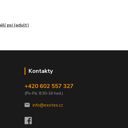
ělí psi (adult)
Kontakty
+420 602 557 327
(Po-Pá, 8:30-16 hod.)
info@exotex.cz