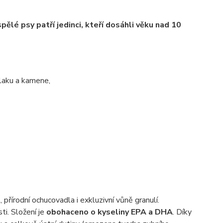
lé psy patří jedinci, kteří dosáhli věku nad 10
laku a kamene,
 přírodní ochucovadla i exkluzivní vůně granulí.
ti. Složení je
obohaceno o kyseliny EPA a DHA
. Díky