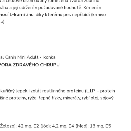
pu a celkově ústní dutiny (omezena tvorba zubního
áha a její udržení v požadované hodnotě. Krmením
ocí L-karnitinu
, díky kterému pes nepřibírá (krmivo
a).
ORA ZDRAVÉHO CHRUPU
řičný lepek, izolát rostlinného proteinu (L.I.P. – protein
né proteiny, rýže, řepné řízky, minerály, rybí olej, sójový
(Železo): 42 mg, E2 (Jód): 4,2 mg, E4 (Med): 13 mg, E5