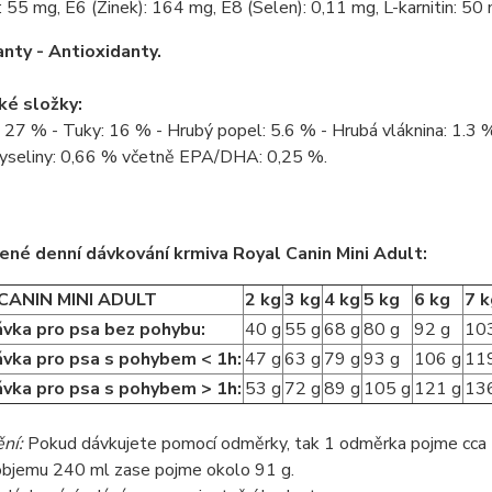
 55 mg, E6 (Zinek): 164 mg, E8 (Selen): 0,11 mg, L-karnitin: 50 
nty - Antioxidanty.
ké složky:
: 27 % - Tuky: 16 % - Hrubý popel: 5.6 % - Hrubá vláknina: 1.
yseliny: 0,66 % včetně EPA/DHA: 0,25 %.
né denní dávkování krmiva Royal Canin Mini Adult:
CANIN MINI ADULT
2 kg
3 kg
4 kg
5 kg
6 kg
7 k
ávka pro psa bez pohybu:
40 g
55 g
68 g
80 g
92 g
10
ávka pro psa s pohybem < 1h:
47 g
63 g
79 g
93 g
106 g
11
ávka pro psa s pohybem > 1h:
53 g
72 g
89 g
105 g
121 g
13
ní:
Pokud dávkujete pomocí odměrky, tak 1 odměrka pojme cca 7
objemu 240 ml zase pojme okolo 91 g.