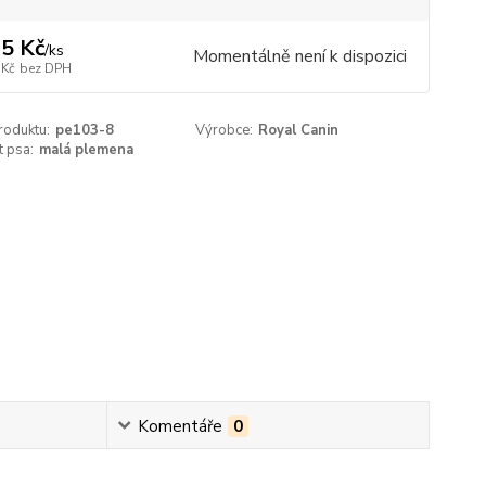
5 Kč
/
ks
Momentálně není k dispozici
 Kč
bez DPH
roduktu:
pe103-8
Výrobce:
Royal Canin
t psa:
malá plemena
Komentáře
0