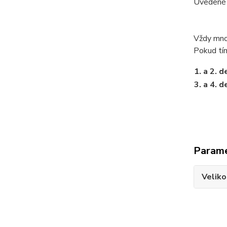
Uvedené 
Vždy množ
Pokud tím
1. a 2. d
3. a 4. d
Param
Veliko