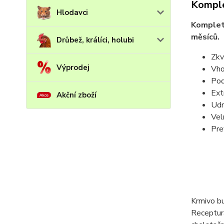
Komple
Hlodavci
Kompletn
měsíců.
Drůbež, králíci, holubi
Zkv
Výprodej
Vho
Pod
Ext
Akční zboží
Udr
Vel
Pre
Krmivo bu
Receptura