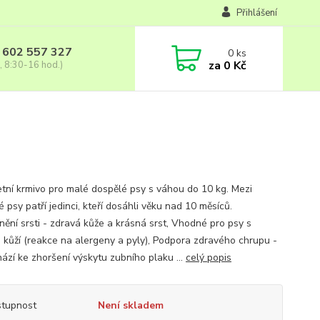
Přihlášení
 602 557 327
0
ks
za
0 Kč
, 8:30-16 hod.)
tní krmivo pro malé dospělé psy s váhou do 10 kg. Mezi
 psy patří jedinci, kteří dosáhli věku nad 10 měsíců.
nění srsti - zdravá kůže a krásná srst, Vhodné pro psy s
ou kůží (reakce na alergeny a pyly), Podpora zdravého chrupu -
ází ke zhoršení výskytu zubního plaku ...
celý popis
tupnost
Není skladem