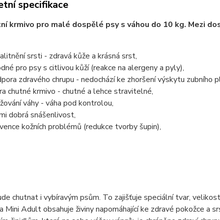
tní specifikace
í krmivo pro malé dospělé psy s váhou do 10 kg. Mezi dospě
alitnění srsti - zdravá kůže a krásná srst,
dné pro psy s citlivou kůží (reakce na alergeny a pyly),
pora zdravého chrupu - nedochází ke zhoršení výskytu zubního p
ra chutné krmivo - chutné a lehce stravitelné,
žování váhy - váha pod kontrolou,
mi dobrá snášenlivost,
vence kožních problémů (redukce tvorby šupin),
de chutnat i vybíravým psům. To zajišťuje speciální tvar, velikost,
 Mini Adult obsahuje živiny napomáhající ke zdravé pokožce a srs