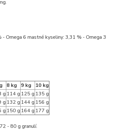
mg.
3 % - Omega 6 mastné kyseliny: 3,31 % - Omega 3
g
8 kg
9 kg
10 kg
3 g
114 g
125 g
135 g
9 g
132 g
144 g
156 g
6 g
150 g
164 g
177 g
2 - 80 g granulí.