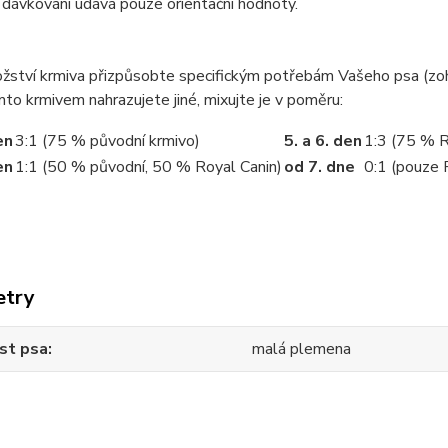
dávkování udává pouze orientační hodnoty.
ství krmiva přizpůsobte specifickým potřebám Vašeho psa (zohle
to krmivem nahrazujete jiné, mixujte je v poměru:
en
3:1 (75 % původní krmivo)
5. a 6. den
1:3 (75 % R
en
1:1 (50 % původní, 50 % Royal Canin)
od 7. dne
0:1 (pouze 
etry
st psa
malá plemena