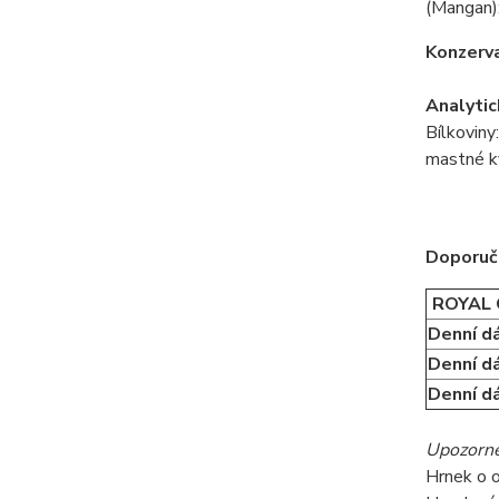
(Mangan):
Konzerva
Analytic
Bílkoviny
mastné k
Doporuče
ROYAL 
Denní d
Denní d
Denní d
Upozorně
Hrnek o 