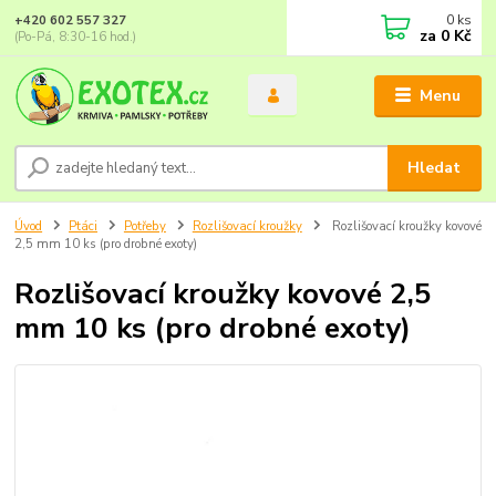
0
ks
+420 602 557 327
za
0 Kč
(Po-Pá, 8:30-16 hod.)
Menu
Hledat
Úvod
Ptáci
Potřeby
Rozlišovací kroužky
Rozlišovací kroužky kovové
2,5 mm 10 ks (pro drobné exoty)
Rozlišovací kroužky kovové 2,5
mm 10 ks (pro drobné exoty)