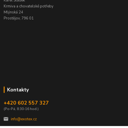
Karel Sládek
Krmiva a chovatelské potřeby
Mlýnská 24
Prostějov, 796 01
Kontakty
+420 602 557 327
(Po-Pá, 8:30-16 hod.)
info@exotex.cz