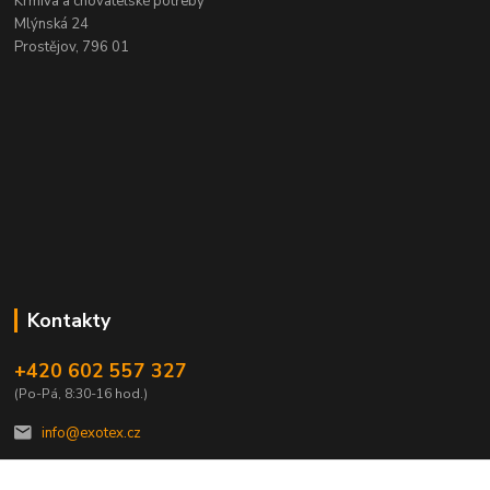
Krmiva a chovatelské potřeby
Mlýnská 24
Prostějov, 796 01
Kontakty
+420 602 557 327
(Po-Pá, 8:30-16 hod.)
info@exotex.cz