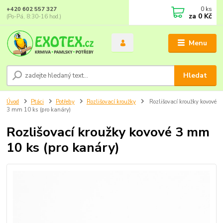
0
ks
+420 602 557 327
za
0 Kč
(Po-Pá, 8:30-16 hod.)
Menu
Hledat
Úvod
Ptáci
Potřeby
Rozlišovací kroužky
Rozlišovací kroužky kovové
3 mm 10 ks (pro kanáry)
Rozlišovací kroužky kovové 3 mm
10 ks (pro kanáry)