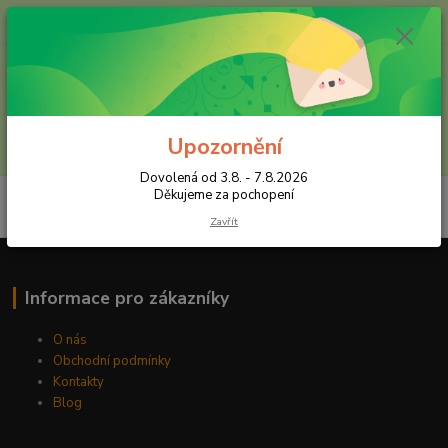
+420 602 557 327
(Po-Pá, 8:30-16 hod.)
Menu
Upozornění
Hledat
Dovolená od 3.8. - 7.8.2026
Děkujeme za pochopení
Zavřít
Informace pro zákazníky
O nás
Obchodní podmínky
Kontakty
Blog