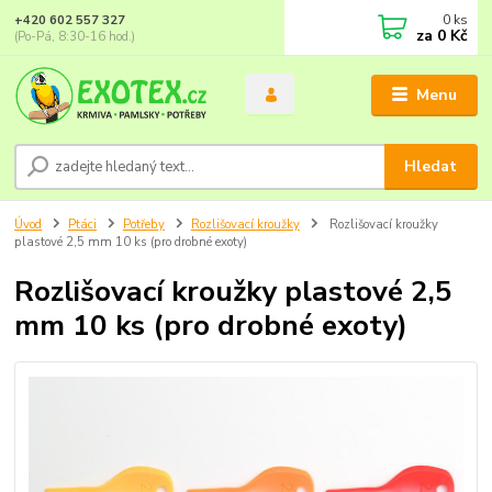
0
ks
+420 602 557 327
za
0 Kč
(Po-Pá, 8:30-16 hod.)
Menu
Hledat
Úvod
Ptáci
Potřeby
Rozlišovací kroužky
Rozlišovací kroužky
plastové 2,5 mm 10 ks (pro drobné exoty)
Rozlišovací kroužky plastové 2,5
mm 10 ks (pro drobné exoty)