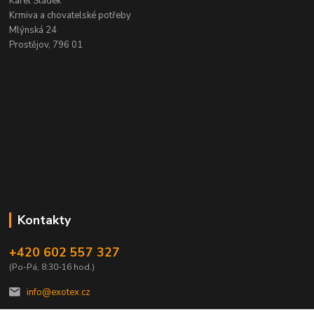
Karel Sládek
Krmiva a chovatelské potřeby
Mlýnská 24
Prostějov, 796 01
Kontakty
+420 602 557 327
(Po-Pá, 8:30-16 hod.)
info@exotex.cz