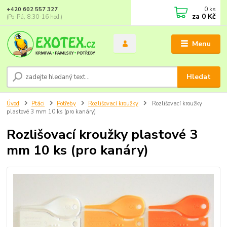
0
ks
+420 602 557 327
za
0 Kč
(Po-Pá, 8:30-16 hod.)
Menu
Hledat
Úvod
Ptáci
Potřeby
Rozlišovací kroužky
Rozlišovací kroužky
plastové 3 mm 10 ks (pro kanáry)
Rozlišovací kroužky plastové 3
mm 10 ks (pro kanáry)