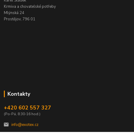
Karel Sládek
Krmiva a chovatelské potřeby
Mlýnská 24
Prostějov, 796 01
Kontakty
+420 602 557 327
(Po-Pá, 8:30-16 hod.)
info@exotex.cz