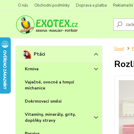
O nás
Obchodní podmínky
Doprava a platba
Reklamační
Úvod
P
Ptáci
Rozl
Krmiva
Vaječné, ovocné a hmyzí
míchanice
Dokrmovací směsi
Vitamíny, minerály, grity,
doplňky stravy
Barviva