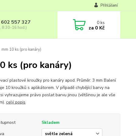
Přihlášení
 602 557 327
0
ks
za
0 Kč
, 8:30-16 hod.)
3 mm 10 ks (pro kanáry)
0 ks (pro kanáry)
ovací plastové kroužky pro kanáry apod. Průměr: 3 mm Balení
je 10 kroužků s aplikátorem. V případě chybějící barvy na
 si vyhrazujeme právo poslat barvu jinou (většinou je ale vše
m).
celý popis
tupnost
Skladem
va