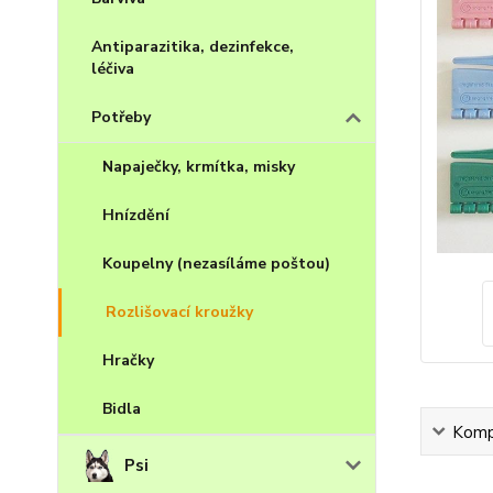
Antiparazitika, dezinfekce,
léčiva
Potřeby
Napaječky, krmítka, misky
Hnízdění
Koupelny (nezasíláme poštou)
Rozlišovací kroužky
Hračky
Bidla
Kompl
Psi