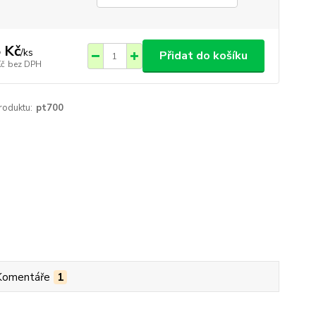
 Kč
/
ks
Přidat do košíku
Kč
bez DPH
roduktu:
pt700
Komentáře
1