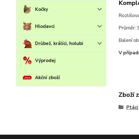
Komple
Kočky
Rozlišova
Hlodavci
Průměr: 
Balení ob
Drůbež, králíci, holubi
V případ
Výprodej
Akční zboží
Zboží 
Ptáci