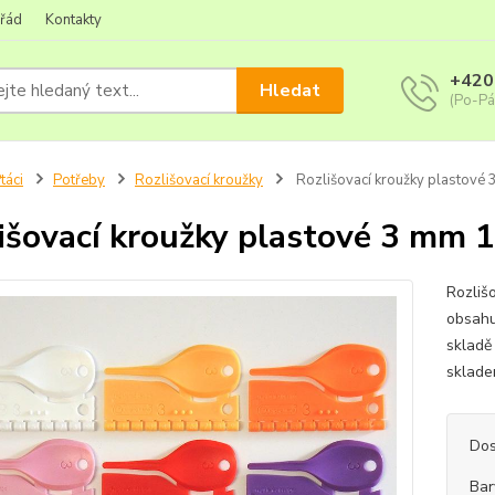
 řád
Kontakty
+420
Hledat
(Po-Pá
táci
Potřeby
Rozlišovací kroužky
Rozlišovací kroužky plastové 
išovací kroužky plastové 3 mm 1
Rozliš
obsahu
skladě
sklade
Dos
Bar