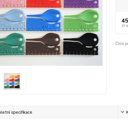
45
37 
Číslo p
etní specifikace