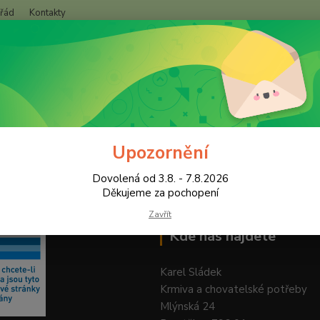
 řád
Kontakty
+420
Hledat
(Po-Pá
Upozornění
Dovolená od 3.8. - 7.8.2026
Děkujeme za pochopení
Zavřít
Kde nás najdete
Karel Sládek
Krmiva a chovatelské potřeby
Mlýnská 24