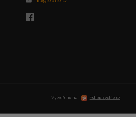
info@exotex.cz
Vytvořeno na
Eshop-rychle.cz