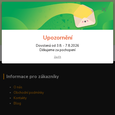
+420 602 557 327
(Po-Pá, 8:30-16 hod.)
Menu
Upozornění
Hledat
Dovolená od 3.8. - 7.8.2026
Děkujeme za pochopení
Zavřít
Informace pro zákazníky
O nás
Obchodní podmínky
Kontakty
Blog