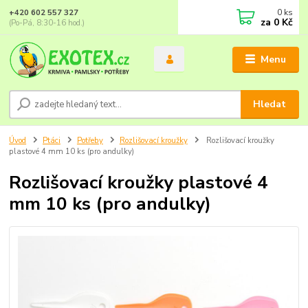
0
ks
+420 602 557 327
za
0 Kč
(Po-Pá, 8:30-16 hod.)
Menu
Hledat
Úvod
Ptáci
Potřeby
Rozlišovací kroužky
Rozlišovací kroužky
plastové 4 mm 10 ks (pro andulky)
Rozlišovací kroužky plastové 4
mm 10 ks (pro andulky)