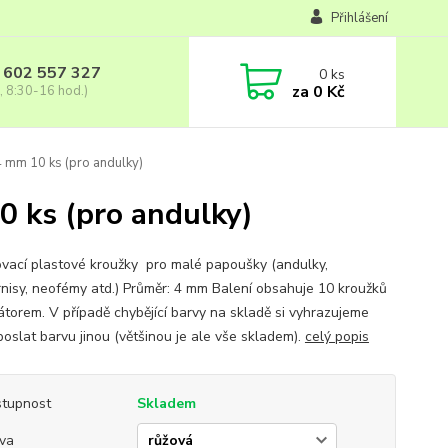
Přihlášení
 602 557 327
0
ks
za
0 Kč
, 8:30-16 hod.)
4 mm 10 ks (pro andulky)
0 ks (pro andulky)
ovací plastové kroužky pro malé papoušky (andulky,
nisy, neofémy atd.) Průměr: 4 mm Balení obsahuje 10 kroužků
kátorem. V případě chybějící barvy na skladě si vyhrazujeme
poslat barvu jinou (většinou je ale vše skladem).
celý popis
tupnost
Skladem
va