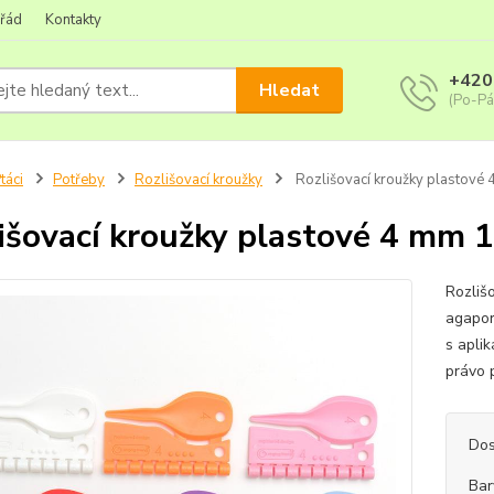
 řád
Kontakty
+420
Hledat
(Po-Pá
táci
Potřeby
Rozlišovací kroužky
Rozlišovací kroužky plastové 
išovací kroužky plastové 4 mm 1
Rozliš
agapor
s apli
právo 
Dos
Bar