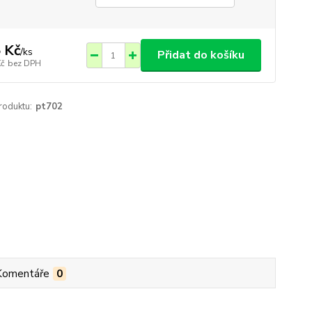
 Kč
/
ks
Přidat do košíku
Kč
bez DPH
roduktu:
pt702
Komentáře
0