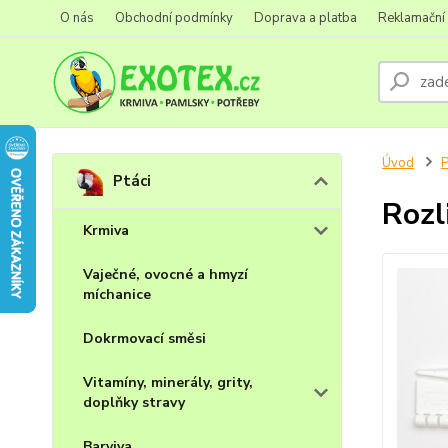
O nás
Obchodní podmínky
Doprava a platba
Reklamační
Úvod
P
Ptáci
Rozl
Krmiva
Vaječné, ovocné a hmyzí
míchanice
Dokrmovací směsi
Vitamíny, minerály, grity,
doplňky stravy
Barviva