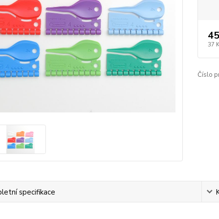
45
37 
Číslo p
etní specifikace