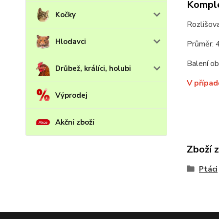
Komple
Kočky
Rozlišova
Hlodavci
Průměr: 
Balení ob
Drůbež, králíci, holubi
V případ
Výprodej
Akční zboží
Zboží 
Ptáci