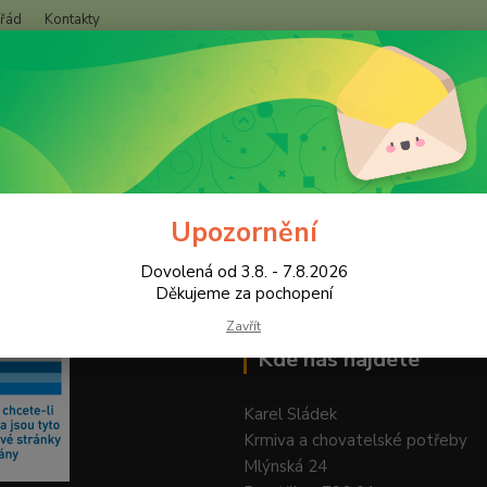
 řád
Kontakty
+420
Hledat
(Po-Pá
Upozornění
Dovolená od 3.8. - 7.8.2026
Děkujeme za pochopení
Zavřít
Kde nás najdete
Karel Sládek
Krmiva a chovatelské potřeby
Mlýnská 24