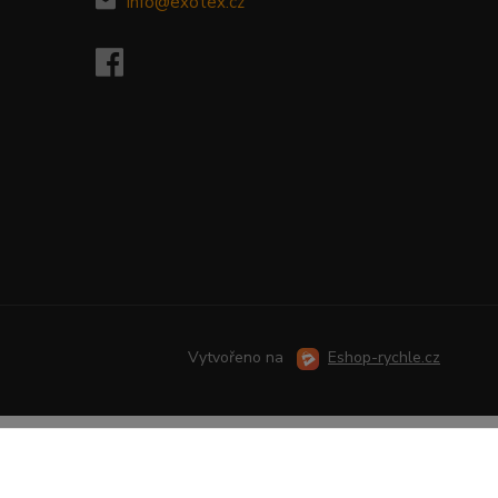
info@exotex.cz
Vytvořeno na
Eshop-rychle.cz