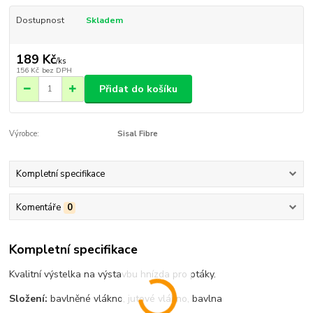
Dostupnost
Skladem
189 Kč
/
ks
156 Kč
bez DPH
Přidat do košíku
Výrobce:
Sisal Fibre
Kompletní specifikace
Komentáře
0
Kompletní specifikace
Kvalitní výstelka na výstavbu hnízda pro ptáky.
Složení:
bavlněné vlákno, jutové vlákno, bavlna