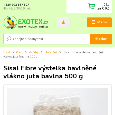
0
ks
+420 602 557 327
za
0 Kč
(Po-Pá, 8:30-16 hod.)
Menu
Hledat
Úvod
Ptáci
Potřeby
Hnízdění
Sisal Fibre výstelka bavlněné
vlákno juta bavlna 500 g
Sisal Fibre výstelka bavlněné
vlákno juta bavlna 500 g