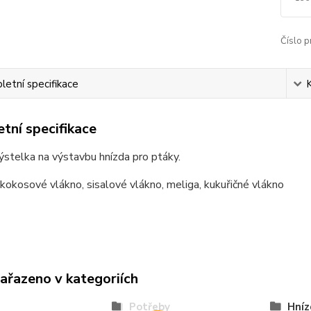
Číslo p
etní specifikace
tní specifikace
výstelka na výstavbu hnízda pro ptáky.
kokosové vlákno, sisalové vlákno, meliga, kukuřičné vlákno
zařazeno v kategoriích
Potřeby
Hníz