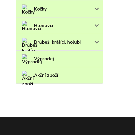
Kočky
Hlodavci
Drůbež, králíci, holubi
Výprodej
Akční zboží