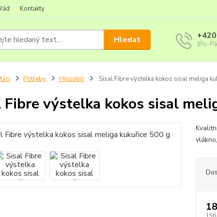
 řád
Kontakty
+420
Hledat
(Po-Pá
táci
Potřeby
Hnízdění
Sisal Fibre výstelka kokos sisal meliga ku
l Fibre výstelka kokos sisal mel
Kvalit
vlákno
Dos
18
156