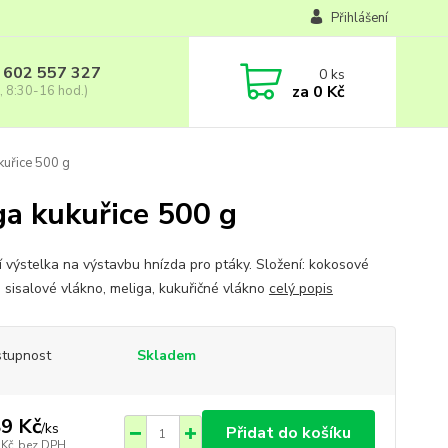
Přihlášení
 602 557 327
0
ks
za
0 Kč
, 8:30-16 hod.)
kuřice 500 g
iga kukuřice 500 g
ní výstelka na výstavbu hnízda pro ptáky. Složení: kokosové
, sisalové vlákno, meliga, kukuřičné vlákno
celý popis
tupnost
Skladem
9 Kč
/
ks
Přidat do košíku
 Kč
bez DPH