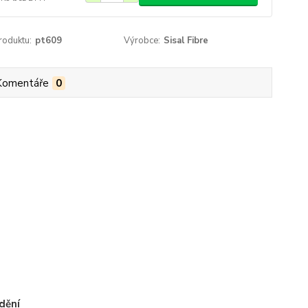
roduktu:
pt609
Výrobce:
Sisal Fibre
Komentáře
0
dění