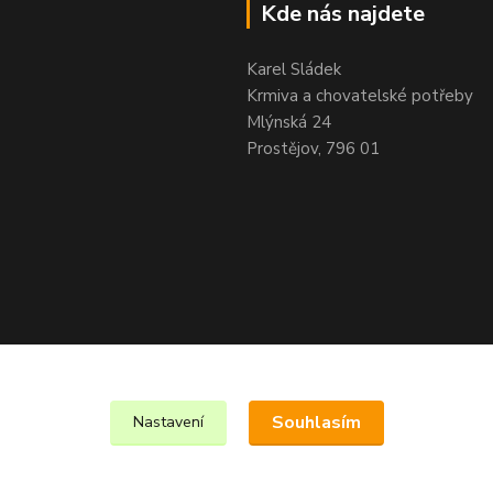
Kde nás najdete
Karel Sládek
Krmiva a chovatelské potřeby
Mlýnská 24
Prostějov, 796 01
Souhlasím
Nastavení