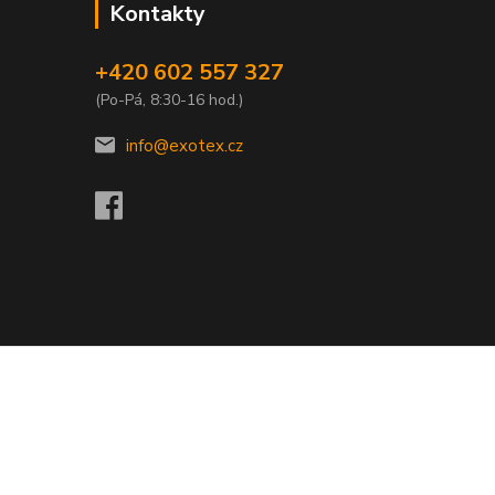
Kontakty
+420 602 557 327
(Po-Pá, 8:30-16 hod.)
info@exotex.cz