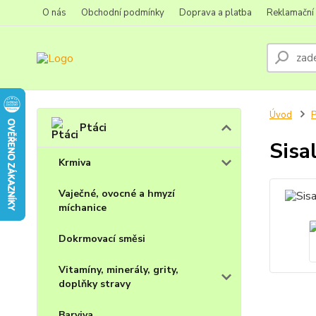
O nás
Obchodní podmínky
Doprava a platba
Reklamační
Úvod
P
Ptáci
Sisa
Krmiva
Vaječné, ovocné a hmyzí
míchanice
Dokrmovací směsi
Vitamíny, minerály, grity,
doplňky stravy
Barviva