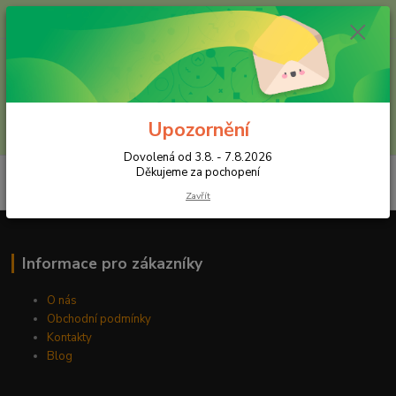
+420 602 557 327
(Po-Pá, 8:30-16 hod.)
Menu
Upozornění
Hledat
Dovolená od 3.8. - 7.8.2026
Děkujeme za pochopení
Zavřít
Informace pro zákazníky
O nás
Obchodní podmínky
Kontakty
Blog