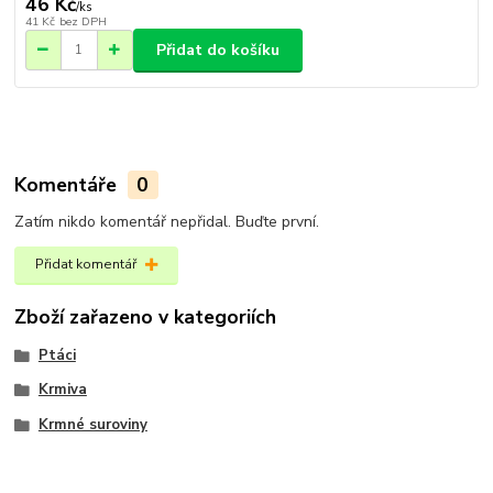
46 Kč
/
ks
41 Kč
bez DPH
Přidat do košíku
Komentáře
0
Zatím nikdo komentář nepřidal. Buďte první.
Přidat komentář
Zboží zařazeno v kategoriích
Ptáci
Krmiva
Krmné suroviny