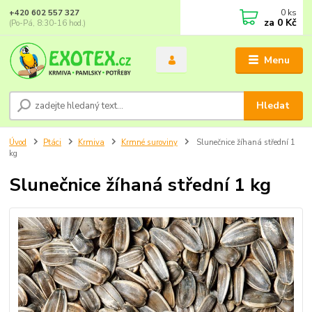
0
ks
+420 602 557 327
za
0 Kč
(Po-Pá, 8:30-16 hod.)
Menu
Hledat
Úvod
Ptáci
Krmiva
Krmné suroviny
Slunečnice žíhaná střední 1
kg
Slunečnice žíhaná střední 1 kg