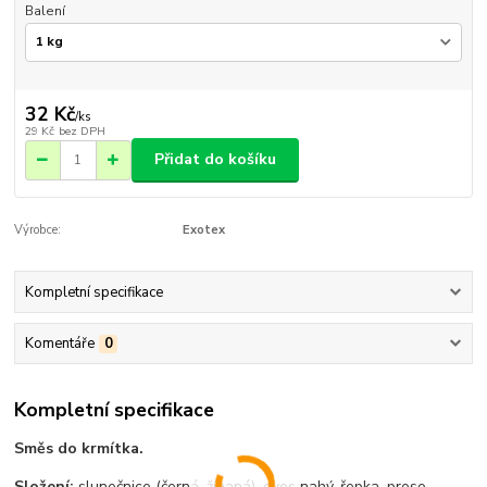
Balení
32 Kč
/
ks
29 Kč
bez DPH
Přidat do košíku
Výrobce:
Exotex
Kompletní specifikace
Komentáře
0
Kompletní specifikace
Směs do krmítka.
Složení:
slunečnice (černá, žíhaná), oves nahý, řepka, proso