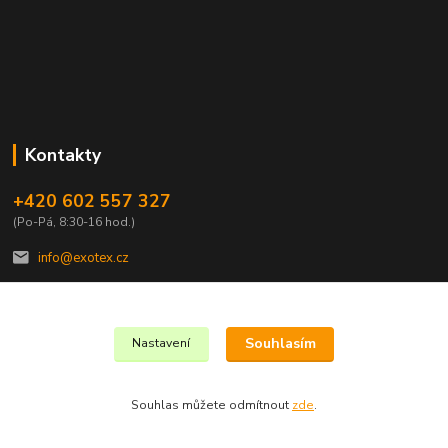
Kontakty
+420 602 557 327
(Po-Pá, 8:30-16 hod.)
info@exotex.cz
Souhlasím
Nastavení
Copyright © 2023 EXOTEX.cz
Souhlas můžete odmítnout
zde
.
Vytvořeno na
Eshop-rychle.cz