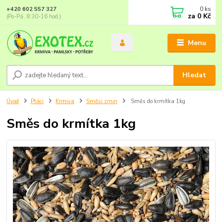
0
ks
+420 602 557 327
za
0 Kč
(Po-Pá, 8:30-16 hod.)
Menu
Hledat
Úvod
Ptáci
Krmiva
Směsi zrnin
Směs do krmítka 1kg
Směs do krmítka 1kg