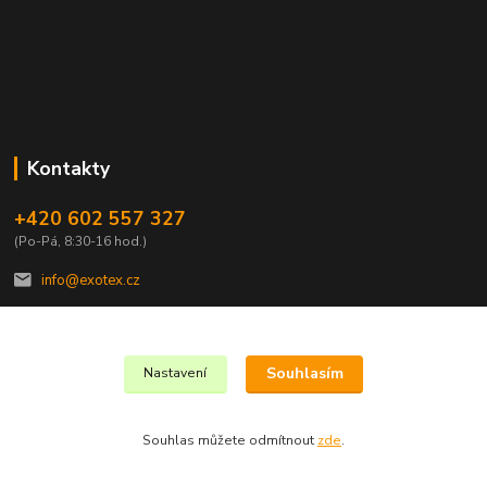
Kontakty
+420 602 557 327
(Po-Pá, 8:30-16 hod.)
info@exotex.cz
Souhlasím
Nastavení
Copyright © 2023 EXOTEX.cz
Souhlas můžete odmítnout
zde
.
Vytvořeno na
Eshop-rychle.cz