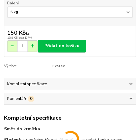
Balení
150 Kč
/
ks
134 Kč
bez DPH
Přidat do košíku
Výrobce:
Exotex
Kompletní specifikace
Komentáře
0
Kompletní specifikace
Směs do krmítka.
Složení:
slunečnice (černá, žíhaná), oves nahý, řepka, proso