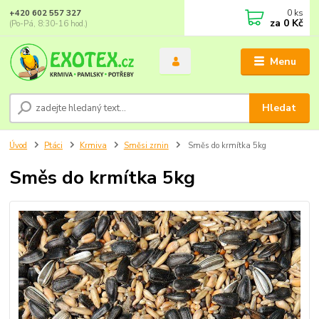
0
ks
+420 602 557 327
za
0 Kč
(Po-Pá, 8:30-16 hod.)
Menu
Hledat
Úvod
Ptáci
Krmiva
Směsi zrnin
Směs do krmítka 5kg
Směs do krmítka 5kg