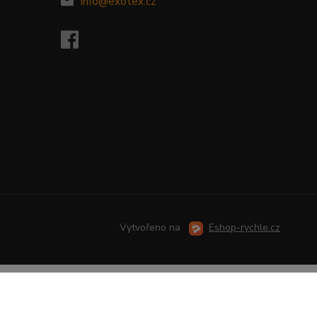
info@exotex.cz
Vytvořeno na
Eshop-rychle.cz