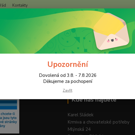
 řád
Kontakty
+420
Hledat
(Po-Pá
Upozornění
Dovolená od 3.8. - 7.8.2026
Děkujeme za pochopení
Zavřít
Kde nás najdete
Karel Sládek
Krmiva a chovatelské potřeby
Mlýnská 24