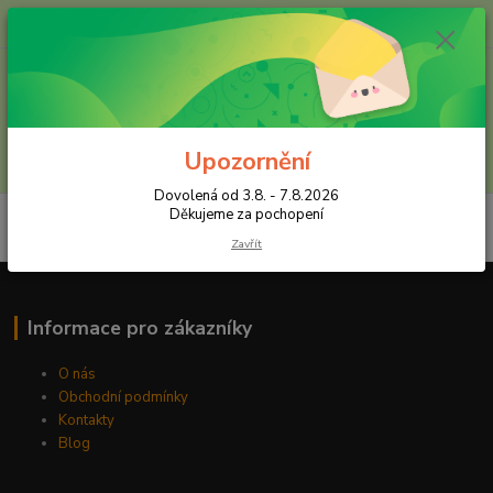
+420 602 557 327
(Po-Pá, 8:30-16 hod.)
Menu
Upozornění
Hledat
Dovolená od 3.8. - 7.8.2026
Děkujeme za pochopení
Zavřít
Informace pro zákazníky
O nás
Obchodní podmínky
Kontakty
Blog