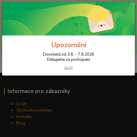
+420 602 557 327
(Po-Pá, 8:30-16 hod.)
Menu
Upozornění
Hledat
Dovolená od 3.8. - 7.8.2026
Děkujeme za pochopení
Zavřít
Informace pro zákazníky
O nás
Obchodní podmínky
Kontakty
Blog