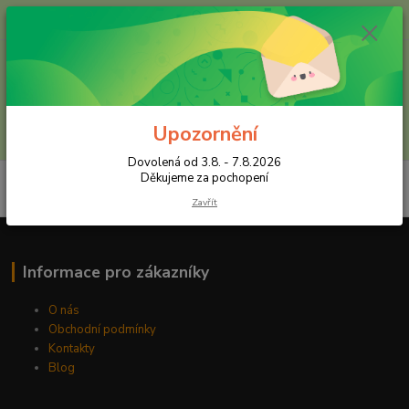
+420 602 557 327
(Po-Pá, 8:30-16 hod.)
Menu
Upozornění
Hledat
Dovolená od 3.8. - 7.8.2026
Děkujeme za pochopení
Zavřít
Informace pro zákazníky
O nás
Obchodní podmínky
Kontakty
Blog