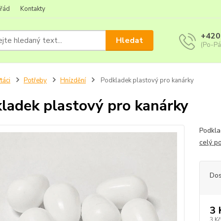
 řád
Kontakty
+420
Hledat
(Po-Pá
táci
Potřeby
Hnízdění
Podkladek plastový pro kanárky
ladek plastový pro kanárky
Podkla
celý p
Dos
3 
3 Kč