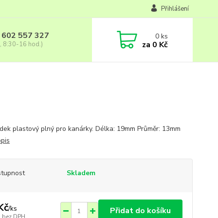
Přihlášení
 602 557 327
0
ks
za
0 Kč
, 8:30-16 hod.)
dek plastový plný pro kanárky. Délka: 19mm Průměr: 13mm
opis
tupnost
Skladem
Kč
/
ks
Přidat do košíku
bez DPH