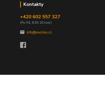
Kontakty
+420 602 557 327
(Po-Pá, 8:30-16 hod.)
info@exotex.cz