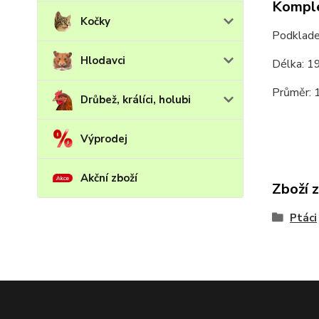
Komple
Kočky
Podkladek
Hlodavci
Délka: 
Průměr:
Drůbež, králíci, holubi
Výprodej
Akční zboží
Zboží 
Ptáci