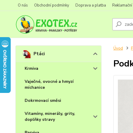
O nás
Obchodní podmínky
Doprava a platba
Reklamační
Úvod
P
Ptáci
Podk
Krmiva
Vaječné, ovocné a hmyzí
míchanice
Dokrmovací směsi
Vitamíny, minerály, grity,
doplňky stravy
Barviva