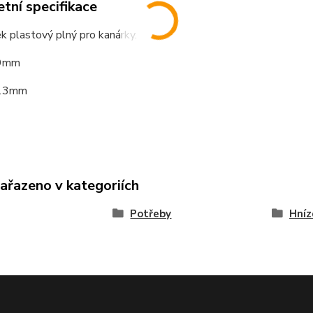
tní specifikace
 plastový plný pro kanárky.
19mm
 13mm
zařazeno v kategoriích
Potřeby
Hníz