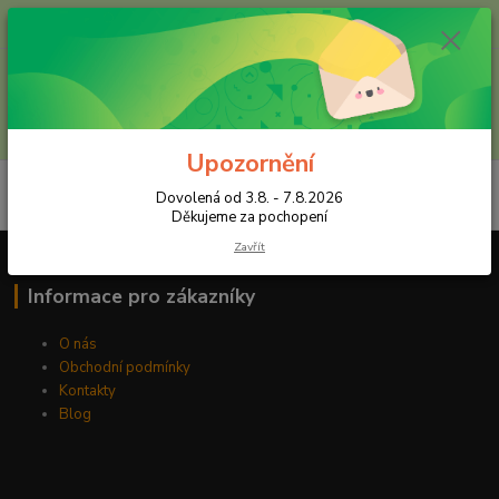
+420 602 557 327
(Po-Pá, 8:30-16 hod.)
Menu
Hledat
Upozornění
Dovolená od 3.8. - 7.8.2026
Děkujeme za pochopení
Zavřít
Informace pro zákazníky
O nás
Obchodní podmínky
Kontakty
Blog