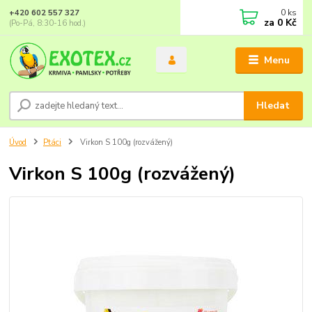
0
ks
+420 602 557 327
za
0 Kč
(Po-Pá, 8:30-16 hod.)
Menu
Hledat
Úvod
Ptáci
Virkon S 100g (rozvážený)
Virkon S 100g (rozvážený)