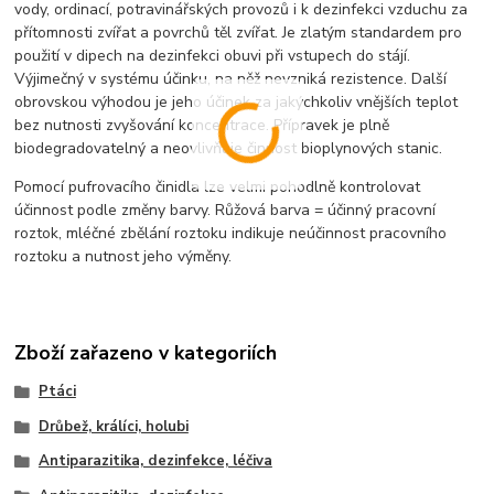
vody, ordinací, potravinářských provozů i k dezinfekci vzduchu za
přítomnosti zvířat a povrchů těl zvířat. Je zlatým standardem pro
použití v dipech na dezinfekci obuvi při vstupech do stájí.
Výjimečný v systému účinku, na něž nevzniká rezistence. Další
obrovskou výhodou je jeho účinek za jakýchkoliv vnějších teplot
bez nutnosti zvyšování koncentrace. Přípravek je plně
biodegradovatelný a neovlivňuje činnost bioplynových stanic.
Pomocí pufrovacího činidla lze velmi pohodlně kontrolovat
účinnost podle změny barvy. Růžová barva = účinný pracovní
roztok, mléčné zbělání roztoku indikuje neúčinnost pracovního
roztoku a nutnost jeho výměny.
Zboží zařazeno v kategoriích
Ptáci
Drůbež, králíci, holubi
Antiparazitika, dezinfekce, léčiva