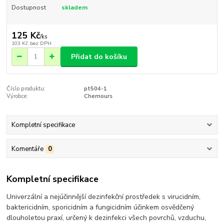
Dostupnost
skladem
125 Kč
/
ks
103 Kč
bez DPH
Přidat do košíku
Číslo produktu:
pt504-1
Výrobce:
Chemours
Kompletní specifikace
Komentáře
0
Kompletní specifikace
Univerzální a nejúčinnější dezinfekční prostředek s virucidním,
baktericidním, sporicidním a fungicidním účinkem osvědčený
dlouholetou praxí, určený k dezinfekci všech povrchů, vzduchu,