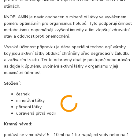
stěnách.
KNOBLAMIN je navíc obohacen o minerální látky ve vyváženém
poměru optimálním pro organismus holubů. Tyto podporují činnost
metabolismu, napomáhájí zvýšení imunity a tím zlepšují zdravotní
stav a odolnost proti onemocnění.
Vysoká účinnost přípravku je dána speciální technologií výroby,
kdy jsou aktivní látky obdukcí chráněny před degradací v žaludku
a zažívacím traktu. Tento ochranný obal je postupně odbouráván
až dojde k úplnému uvolnění aktivní látky v organismu v její
maximální účinnosti.
Složení:
česnek
minerální látky
přírodní látky
upravená pitná voda
Krmný návod:
podává se v množství 5 - 10 ml na 1 litr napájecí vody nebo na 1