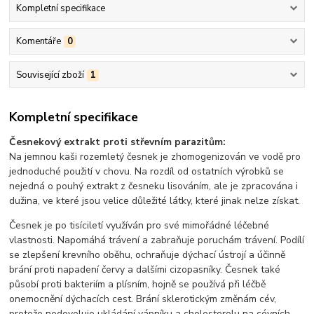
Kompletní specifikace
Komentáře
0
Související zboží
1
Kompletní specifikace
Česnekový extrakt proti střevním parazitům:
Na jemnou kaši rozemletý česnek je zhomogenizován ve vodě pro
jednoduché použití v chovu. Na rozdíl od ostatních výrobků se
nejedná o pouhý extrakt z česneku lisováním, ale je zpracována i
dužina, ve které jsou velice důležité látky, které jinak nelze získat.
Česnek je po tisíciletí využíván pro své mimořádné léčebné
vlastnosti. Napomáhá trávení a zabraňuje poruchám trávení. Podílí
se zlepšení krevního oběhu, ochraňuje dýchací ústrojí a účinně
brání proti napadení červy a dalšími cizopasníky. Česnek také
působí proti bakteriím a plísním, hojně se používá při léčbě
onemocnění dýchacích cest. Brání sklerotickým změnám cév,
protože nedovoluje ukládání vápníku a cholesterolu na cévních