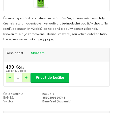
Česnekový extrakt proti střevním parazitům:Na jemnou kaši rozemletý
česnek je zhomogenizován ve vodě pro jednoduché použití v chovu. Na
rozdíl od ostatních výrobků se nejedná o pouhý extrakt z česneku
lisováním, ale je zpracována i dužina, ve které jsou velice důležité látky,
které jinak nelze získa...
celý popis
Dostupnost
Skladem
499 Kč
/
ks
446 Kč
bez DPH
Přidat do košíku
Číslo produktu:
ho107-1
EAN kód:
8592499120748
Výrobce:
Benefeed (Aquamid)