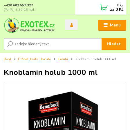
0
ks
+420 602 557 327
za
0 Kč
(Po-Pá, 8:30-16 hod.)
Menu
Hledat
Úvod
Drůbež, králíci, holubi
Holubi
Knoblamin holub 1000 ml
Knoblamin holub 1000 ml