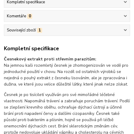
Kompletní specifikace
Komentáře
0
Související zboží
1
Kompletní specifikace
Česnekový extrakt proti střevním parazitům:
Na jemnou kaši rozemletý česnek je zhomogenizován ve vodě pro
jednoduché použití v chovu. Na rozdíl od ostatních výrobků se
nejedná o pouhý extrakt z česneku lisováním, ale je zpracována i
dužina, ve které jsou velice důležité látky, které jinak nelze získat.
Česnek je po tisíciletí využíván pro své mimořádné léčebné
vlastnosti. Napomáhá trávení a zabraňuje poruchám trávení. Podílí
se zlepšení krevního oběhu, ochraňuje dýchací ústrojí a účinně
brání proti napadení červy a dalšími cizopasníky. Česnek také
působí proti bakteriím a plísním, hojně se používá při léčbě
onemocnění dýchacích cest. Brání sklerotickým změnám cév,
protože nedovoluje ukládání vápníku a cholesterolu na cévních