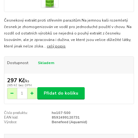
Česnekový extrakt proti střevním parazitům:Na jemnou kaši rozemletý
česnek je zhomogenizován ve vodě pro jednoduché použití v chovu. Na
rozdíl od ostatních výrobků se nejedná o pouhý extrakt z česneku
lisováním, ale je zpracována i dužina, ve které jsou velice důležité látky,
které jinak nelze získa...
celý popis
Dostupnost
Skladem
297 Kč
/
ks
265 Kč
bez DPH
Přidat do košíku
Číslo produktu:
ho107-500
EAN kód:
8592499120731
Výrobce:
Benefeed (Aquamid)