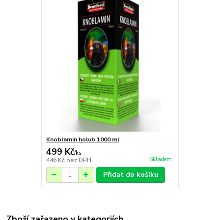
Knoblamin holub 1000 ml
499 Kč
/
ks
Skladem
446 Kč
bez DPH
Přidat do košíku
Zboží zařazeno v kategoriích