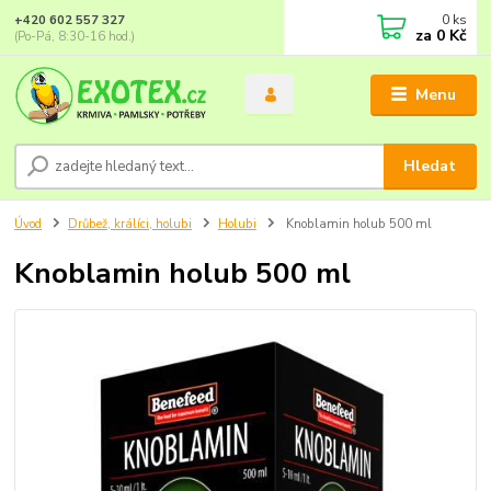
0
ks
+420 602 557 327
za
0 Kč
(Po-Pá, 8:30-16 hod.)
Menu
Hledat
Úvod
Drůbež, králíci, holubi
Holubi
Knoblamin holub 500 ml
Knoblamin holub 500 ml