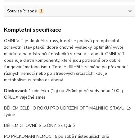
Související zboží
1
Kompletní specifikace
OMNI-VIT je doplněk stravy, který se podává pro optimální
zdravotní stav ptáků, dobré chovné výsledky, optimální vývoj
mláďat a na odstranění následků stresu a slabosti. OMNI-VIT
obsahuje dietní komponenty, které jsou potřebné pro dobré
fungování metabolismu. Toto je důležité zejména po překonání
různých nemocí nebo po stresových situacích, kdy je
metabolismus ptáka oslabený.
Dávkování:
1 odměrka (1g) na 250ml pitné vody nebo 100 g
ORLUX vaječné směsi
BĚHEM CELÉHO ROKU PRO UDRŽENÍ OPTIMÁLNÍHO STAVU: 1x
týdně
BĚHEM CHOVNÉ SEZÓNY: 2x týdně
PO PŘEKONÁNÍ NEMOCI: 5 po sobě následujících dnů