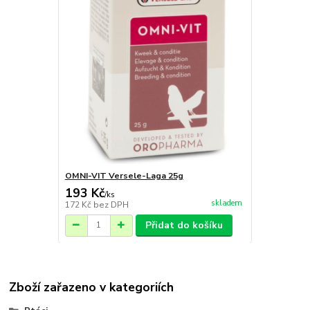
OMNI-VIT Versele-Laga 25g
193 Kč
/
ks
skladem
172 Kč
bez DPH
Přidat do košíku
Zboží zařazeno v kategoriích