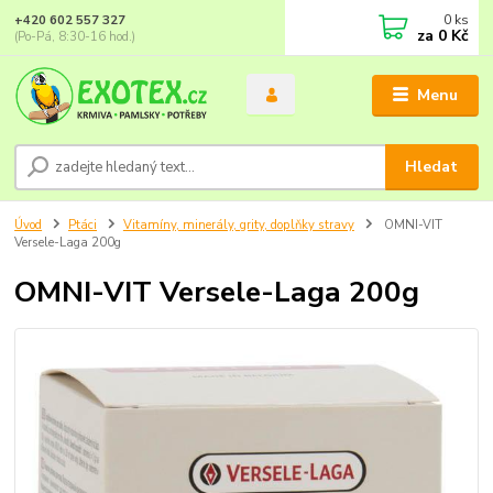
0
ks
+420 602 557 327
za
0 Kč
(Po-Pá, 8:30-16 hod.)
Menu
Hledat
Úvod
Ptáci
Vitamíny, minerály, grity, doplňky stravy
OMNI-VIT
Versele-Laga 200g
OMNI-VIT Versele-Laga 200g