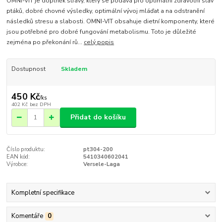
OMNI-VIT je doplněk stravy, který se podává pro optimální zdravotní stav
ptáků, dobré chovné výsledky, optimální vývoj mláďat a na odstranění
následků stresu a slabosti. OMNI-VIT obsahuje dietní komponenty, které
jsou potřebné pro dobré fungování metabolismu. Toto je důležité
zejména po překonání rů...
celý popis
Dostupnost
Skladem
450 Kč
/
ks
402 Kč
bez DPH
Přidat do košíku
Číslo produktu:
pt304-200
EAN kód:
5410340602041
Výrobce:
Versele-Laga
Kompletní specifikace
Komentáře
0