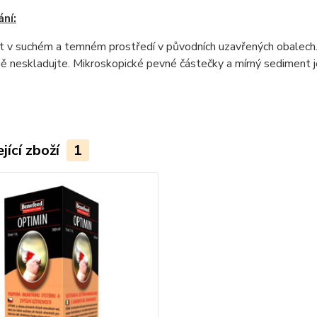
ní:
 v suchém a temném prostředí v původních uzavřených obalech. 
 neskladujte. Mikroskopické pevné částečky a mírný sediment je
jící zboží
1