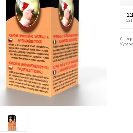
13
121
Číslo p
Výrobc