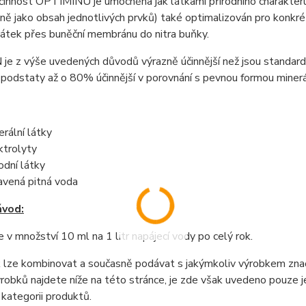
činnost OPTIMINU je umocněna jak látkami přírodního charakteru
ně jako obsah jednotlivých prvků) také optimalizován pro konkrétn
látek přes buněční membránu do nitra buňky.
e z výše uvedených důvodů výrazně účinnější než jsou standardní
é podstaty až o 80% účinnější v porovnání s pevnou formou minerá
erální látky
ktrolyty
rodní látky
avená pitná voda
ávod:
 v množství 10 ml na 1 litr napájecí vody po celý rok.
k lze kombinovat a současně podávat s jakýmkoliv výrobkem 
robků najdete níže na této stránce, je zde však uvedeno pouze j
 kategorii produktů.