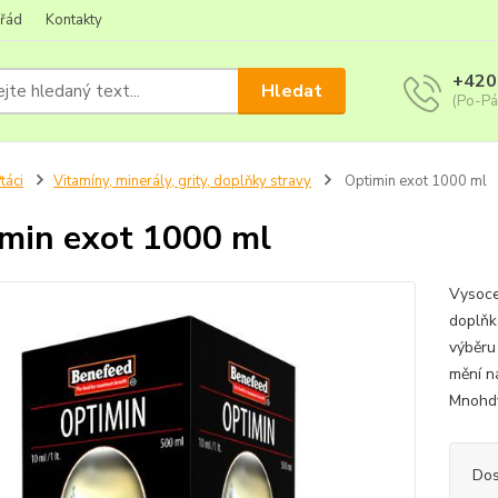
 řád
Kontakty
+420
Hledat
(Po-Pá
táci
Vitamíny, minerály, grity, doplňky stravy
Optimin exot 1000 ml
min exot 1000 ml
Vysoce
doplňk
výběru
mění n
Mnohdy
Dos