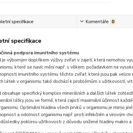
etní specifikace
Komentáře
0
tní specifikace
účinná podpora imunitního systému
e výborným doplňkem výživy zvířat v zajetí, která nemohou využ
ganismu, které se navíc mění např. s věkem, požadavkem na vyso
opnosti imunitního systému těchto zvířat, která jsou pak veli
ch látek v organismu také dochází k problémům s užitkovostí, vit
bsahuje specifický komplex minerálních a dalších látek zohledňují
nerální látky jsou ve formě, která zajistí maximální účinnost každ
rganismu. Optimální hladina všech prvků v organismu je mimo j
opnost a odolnost organismu např. proti infekčním a virovým cho
 důsledky poklesu užitkovosti z důvodu snížené hladiny makro a 