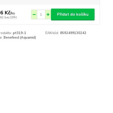
6 Kč
/
ks
Přidat do košíku
 Kč
bez DPH
roduktu:
pt319-1
EAN kód:
8592499130242
e:
Benefeed (Aquamid)