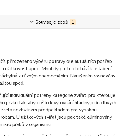
Související zboží
1
ít přirozeného výběru potravy dle aktuálních potřeb
kou užitkovost apod. Mnohdy proto dochází k oslabení
ce náchylná k různým onemocněním. Narušením rovnováhy
alitou apod.
cí individuální potřeby kategorie zvířat, pro kterou je
ého prvku tak, aby došlo k vyrovnání hladiny jednotlivých
iné zcela nezbytným předpokladem pro vysokou
robám. U užitkových zvířat jsou pak také eliminovány
mikro prvků v organismu.