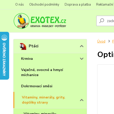
O nás
Obchodní podmínky
Doprava a platba
Reklamační
Úvod
P
Ptáci
Opti
Krmiva
Vaječné, ovocné a hmyzí
míchanice
Dokrmovací směsi
Vitamíny, minerály, grity,
doplňky stravy
Vitamíny, minerály