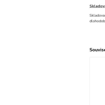
Skladová
Skladovat
dlohodobě
Souvise