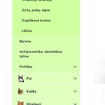
Grity, písky, sépie
Doplňkové krmivo
Léčiva
Barviva
Antiparazitika, dezinfekce,
léčiva
Potřeby
Psi
Kočky
Hlodavci