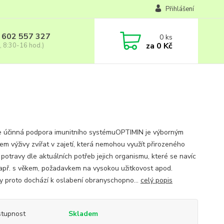
Přihlášení
 602 557 327
0
ks
za
0 Kč
, 8:30-16 hod.)
 účinná podpora imunitního systémuOPTIMIN je výborným
em výživy zvířat v zajetí, která nemohou využít přirozeného
 potravy dle aktuálních potřeb jejich organismu, které se navíc
apř. s věkem, požadavkem na vysokou užitkovost apod.
 proto dochází k oslabení obranyschopno...
celý popis
tupnost
Skladem