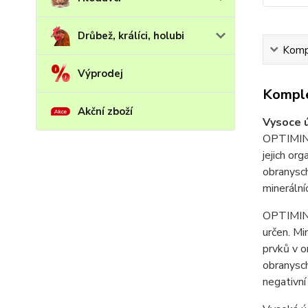
Drůbež, králíci, holubi
Kompl
Výprodej
Komple
Akční zboží
Vysoce 
OPTIMIN j
jejich or
obranysch
minerální
OPTIMIN o
určen. Mi
prvků v o
obranysch
negativní