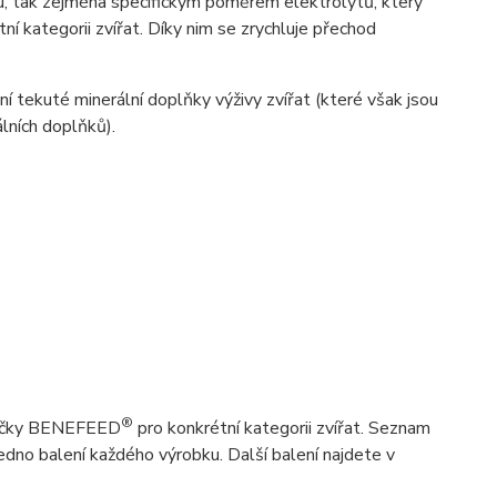
, tak zejména specifickým poměrem elektrolytů, který
í kategorii zvířat. Díky nim se zrychluje přechod
 tekuté minerální doplňky výživy zvířat (které však jsou
lních doplňků).
®
značky BENEFEED
pro konkrétní kategorii zvířat. Seznam
edno balení každého výrobku. Další balení najdete v