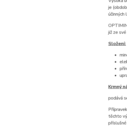
Vysoká ú
je (obdob
účinných 
OPTIMIN j
již ze sv
Složení:
min
ele
pří
upr
Krmný n
podává se
Příprave
těchto vý
příslušné