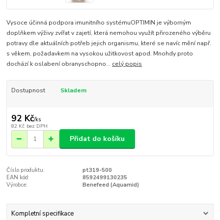
Vysoce účinná podpora imunitního systémuOPTIMIN je výborným
doplňkem výživy zvířat v zajetí, která nemohou využít přirozeného výběru
potravy dle aktuálních potřeb jejich organismu, které se navíc mění např.
s věkem, požadavkem na vysokou užitkovost apod. Mnohdy proto
dochází k oslabení obranyschopno...
celý popis
Dostupnost
Skladem
92 Kč
/
ks
82 Kč
bez DPH
Přidat do košíku
Číslo produktu:
pt319-500
EAN kód:
8592499130235
Výrobce:
Benefeed (Aquamid)
Kompletní specifikace