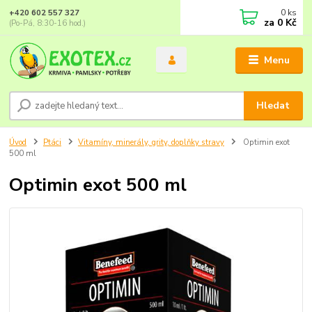
0
ks
+420 602 557 327
za
0 Kč
(Po-Pá, 8:30-16 hod.)
Menu
Hledat
Úvod
Ptáci
Vitamíny, minerály, grity, doplňky stravy
Optimin exot
500 ml
Optimin exot 500 ml