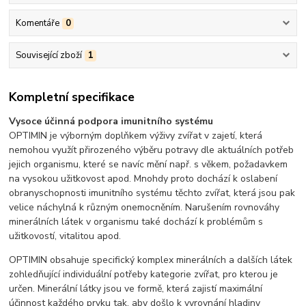
Komentáře
0
Související zboží
1
Kompletní specifikace
Vysoce účinná podpora imunitního systému
OPTIMIN je výborným doplňkem výživy zvířat v zajetí, která
nemohou využít přirozeného výběru potravy dle aktuálních potřeb
jejich organismu, které se navíc mění např. s věkem, požadavkem
na vysokou užitkovost apod. Mnohdy proto dochází k oslabení
obranyschopnosti imunitního systému těchto zvířat, která jsou pak
velice náchylná k různým onemocněním. Narušením rovnováhy
minerálních látek v organismu také dochází k problémům s
užitkovostí, vitalitou apod.
OPTIMIN obsahuje specifický komplex minerálních a dalších látek
zohledňující individuální potřeby kategorie zvířat, pro kterou je
určen. Minerální látky jsou ve formě, která zajistí maximální
účinnost každého prvku tak, aby došlo k vyrovnání hladiny