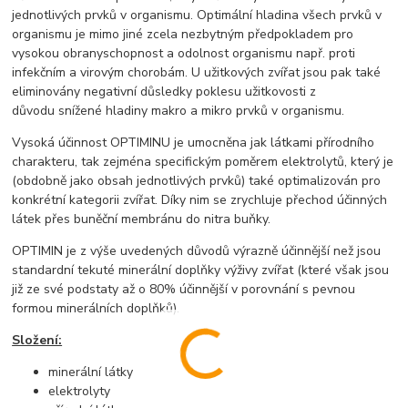
jednotlivých prvků v organismu. Optimální hladina všech prvků v
organismu je mimo jiné zcela nezbytným předpokladem pro
vysokou obranyschopnost a odolnost organismu např. proti
infekčním a virovým chorobám. U užitkových zvířat jsou pak také
eliminovány negativní důsledky poklesu užitkovosti z
důvodu snížené hladiny makro a mikro prvků v organismu.
Vysoká účinnost OPTIMINU je umocněna jak látkami přírodního
charakteru, tak zejména specifickým poměrem elektrolytů, který je
(obdobně jako obsah jednotlivých prvků) také optimalizován pro
konkrétní kategorii zvířat. Díky nim se zrychluje přechod účinných
látek přes buněční membránu do nitra buňky.
OPTIMIN je z výše uvedených důvodů výrazně účinnější než jsou
standardní tekuté minerální doplňky výživy zvířat (které však jsou
již ze své podstaty až o 80% účinnější v porovnání s pevnou
formou minerálních doplňků).
Složení:
minerální látky
elektrolyty