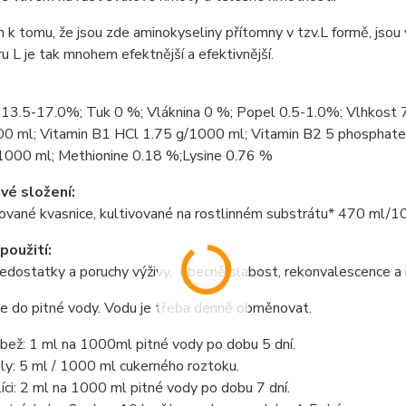
k tomu, že jsou zde aminokyseliny přítomny v tzv.L formě, jsou
 L je tak mnohem efektnější a efektivnější.
a 13.5-17.0%; Tuk 0 %; Vláknina 0 %; Popel 0.5-1.0%; Vlhkos
00 ml; Vitamin B1 HCl 1.75 g/1000 ml; Vitamin B2 5 phosphate
1000 ml; Methionine 0.18 %;Lysine 0.76 %
vé složení:
ované kvasnice, kultivované na rostlinném substrátu* 470 ml/1
použití:
nedostatky a poruchy výživy, obecně slabost, rekonvalescence a i
 do pitné vody. Vodu je třeba denně obměnovat.
bež: 1 ml na 1000ml pitné vody po dobu 5 dní.
ly: 5 ml / 1000 ml cukerného roztoku.
líci: 2 ml na 1000 ml pitné vody po dobu 7 dní.