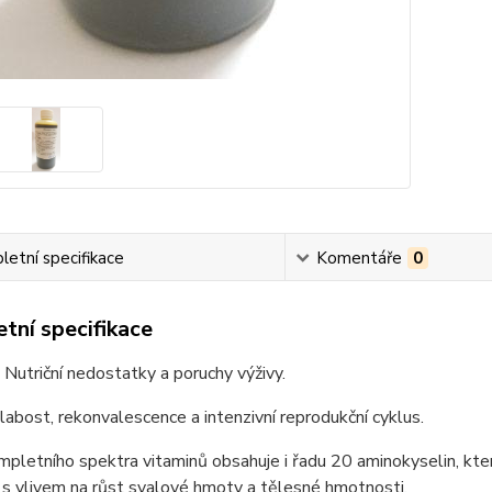
etní specifikace
Komentáře
0
tní specifikace
Nutriční nedostatky a poruchy výživy.
abost, rekonvalescence a intenzivní reprodukční cyklus.
pletního spektra vitaminů obsahuje i řadu 20 aminokyselin, které
 s vlivem na růst svalové hmoty a tělesné hmotnosti.