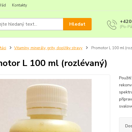
 řád
Kontakty
+420
Hledat
(Po-Pá
táci
Vitamíny, minerály, grity, doplňky stravy
Promotor L 100 ml (roz
otor L 100 ml (rozlévaný)
Použit
rekonv
spektr
příprav
svalov
Dos