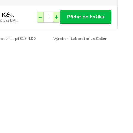
 Kč
/
ks
Přidat do košíku
Kč
bez DPH
roduktu:
pt315-100
Výrobce:
Laboratorius Calier