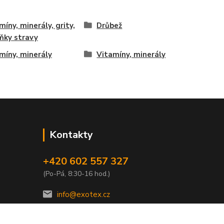
míny, minerály, grity,
Drůbež
ňky stravy
míny, minerály
Vitamíny, minerály
Kontakty
+420 602 557 327
(Po-Pá, 8:30-16 hod.)
info@exotex.cz