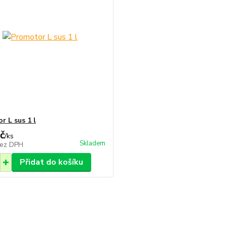
r L sus 1 l
č
/
ks
Skladem
ez DPH
Přidat do košíku