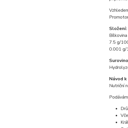
Vzhledem 
Promotoru
Složení:
Bílkovin
7.5 g/10
0.001 g/
Surovino
Hydrolyz
Návod k 
Nutriční 
Podáváme
Drů
Vče
Krá