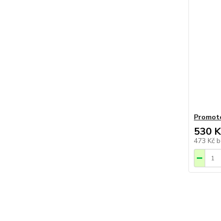
Promoto
530 K
473 Kč
b