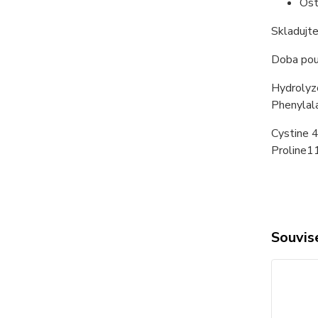
Ost
Skladujte
Doba použ
Hydrolyzo
Phenylala
Cystine 4
Proline11
Souvise