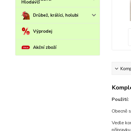
Drůbež, králíci, holubi
Výprodej
Akční zboží
Kompl
Komple
Použití:
Obecně sl
Vedle kom
přípravku