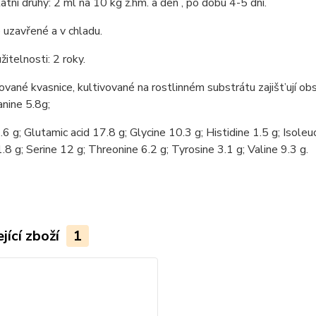
atní druhy: 2 ml na 10 kg ž.hm. a den , po dobu 4-5 dní.
 uzavřené a v chladu.
itelnosti: 2 roky.
vané kvasnice, kultivované na rostlinném substrátu zajišt’ují obs
nine 5.8g;
.6 g; Glutamic acid 17.8 g; Glycine 10.3 g; Histidine 1.5 g; Isoleu
.8 g; Serine 12 g; Threonine 6.2 g; Tyrosine 3.1 g; Valine 9.3 g.
jící zboží
1