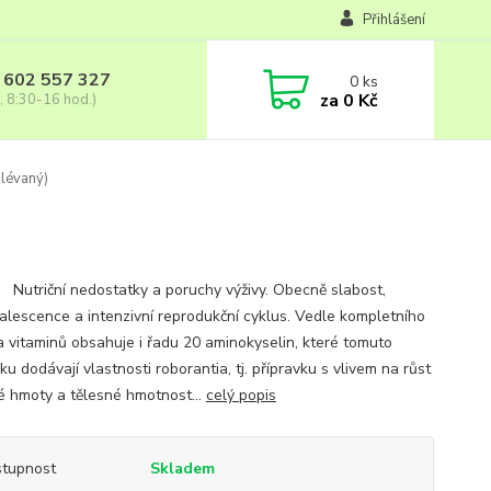
Přihlášení
 602 557 327
0
ks
za
0 Kč
, 8:30-16 hod.)
lévaný)
í: Nutriční nedostatky a poruchy výživy. Obecně slabost,
alescence a intenzivní reprodukční cyklus. Vedle kompletního
a vitaminů obsahuje i řadu 20 aminokyselin, které tomuto
ku dodávají vlastnosti roborantia, tj. přípravku s vlivem na růst
é hmoty a tělesné hmotnost...
celý popis
tupnost
Skladem