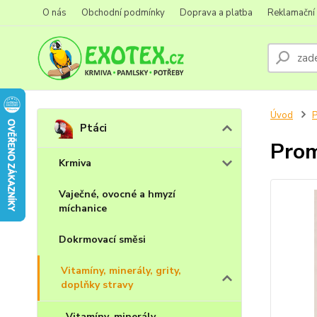
O nás
Obchodní podmínky
Doprava a platba
Reklamační
Úvod
P
Ptáci
Prom
Krmiva
Vaječné, ovocné a hmyzí
míchanice
Dokrmovací směsi
Vitamíny, minerály, grity,
doplňky stravy
Vitamíny, minerály