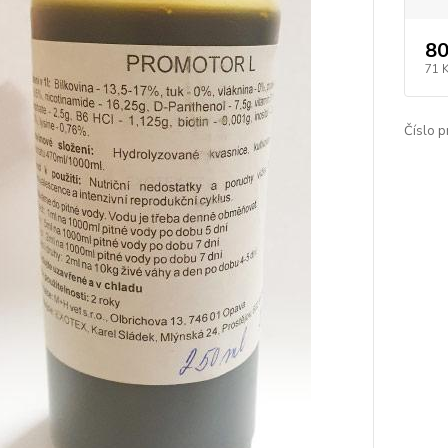
80
71 
Číslo p